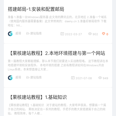
搭建邮局-1.安装和配置邮局
准备 1.准备一台Windows服务器 此文用的腾讯云的，北京地区 2.准备一个域名
（使用国内服务器需要备案）此文举例用的：daeny.cn 3.准备好邮局软件 下载
地址：htt…
超哥
建站指南
2022-03-27
902
0
【果核建站教程】2.本地环境搭建与第一个网站
第一篇教程大家都能理解，那么本节我们就要进入实战教程咯。 这节教程讲在本
地搭建环境和安装程序。 本地环境的搭建 之前有教程讲如何在Windows开启
Linux系统，本来想直接让大家…
超哥
建站指南
2021-07-08
949
【果核建站教程】1.基础知识
【果核建站教程】1.基础知识 对于建站的教程，大家呼声很高，想要搞一个属
于自己的网站。 果核决定出一系列的教程，手把手的教大家搭建属于自己的网
站。 教程简单，每个人都…