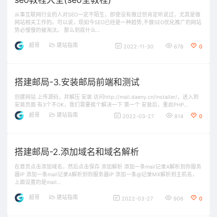
从事互联网行业的人对SEO一定不陌生，即使没有做过但肯定听说过，尤其是做
网站相关工作的。可以说，现如今SEO已经是一种趋势,不做SEO优化推广的网站
势必慢慢的被淘汰。 那么到底什么…
超哥
建站指南
2022-11-30
678
0
搭建邮局-3.安装邮局前端和测试
创建网站 上传源码，并解压 安装 访问http://mail.daeny.cn/installer/，进入到
安装页面 有3个不OK，我们需要挨个解决一下 第一个 安装后，重启PHP…
超哥
建站指南
2022-03-27
814
0
搭建邮局-2.添加域名和域名解析
在首页点击添加域名，然后点击保存 添加解析 添加一条mail记录A解析到你服务
器IP 添加一条mail记录A解析到你服务器IP 添加一条@记录MX解析到主机名，
上面设置的是mail…
超哥
建站指南
2022-03-27
906
0