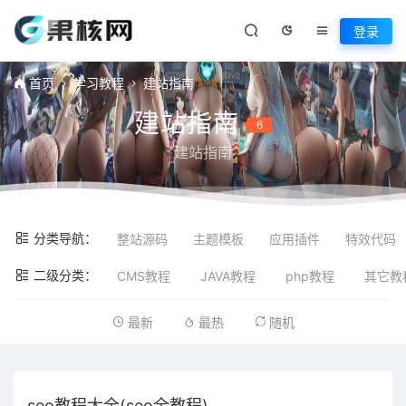
登录
首页
学习教程
建站指南
建站指南
6
建站指南
分类导航：
整站源码
主题模板
应用插件
特效代码
二级分类：
CMS教程
JAVA教程
php教程
其它教
最新
最热
随机
seo教程大全(seo全教程)