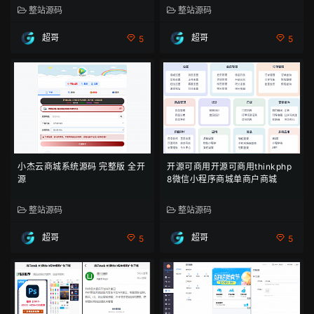
整站源码
整站源码
超哥
超哥
5
5
小杰云商城系统源码 完整版 全开
开源可商用开源可商用thinkphp
源
8微信小程序商城单商户商城
整站源码
整站源码
超哥
超哥
5
5