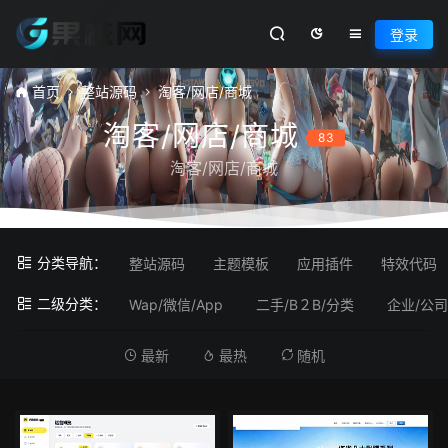
登录
首页
整站源码
淘客/网店/商城
淘客/网店/商城
83
淘客/网店/商城
分类导航：
整站源码
主题模板
应用插件
特效代码
二级分类：
Wap/微信/App
二手/B２B/分类
企业/公司
最新
最热
随机