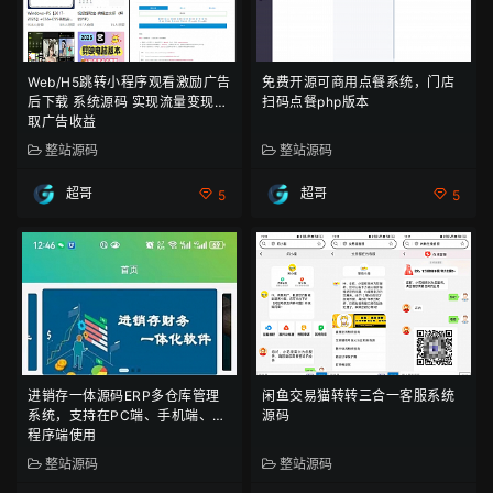
Web/H5跳转小程序观看激励广告
免费开源可商用点餐系统，门店
后下载 系统源码 实现流量变现赚
扫码点餐php版本
取广告收益
整站源码
整站源码
超哥
超哥
5
5
进销存一体源码ERP多仓库管理
闲鱼交易猫转转三合一客服系统
系统，支持在PC端、手机端、小
源码
程序端使用
整站源码
整站源码