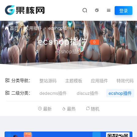
登录
首页
应用插件
ecshop插件
ecshop插件
0
ecshop插件
分类导航：
整站源码
主题模板
应用插件
特效代码
二级分类：
dedecms插件
discuz插件
ecshop插件
最新
最热
随机