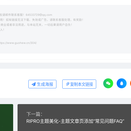
件联系客服！64533729@qq.com
之用！如有链接无法下载、失效或广告，请联系客服处理，有奖励！
用于商业或者非法用途，与本站无关，一切后果请用户自负！
收入！
tps://www.guohew.cn/304/
生成海报
复制本文链接
下一篇：
RIPRO主题美化-主题文章页添加“常见问题FAQ”