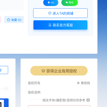
QQ
微信
进入TA的商铺
收藏 (0)
联系官方客服
询
获得企业商用授权
版权所有
© 果核网
版权说明
相关字体/摄影图/音频仅供参考
i