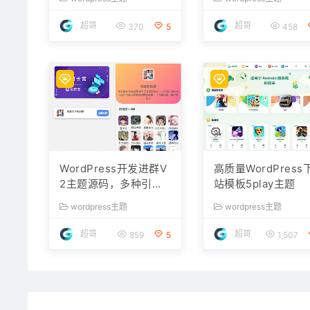
超哥
超哥
370
5
458
WordPress开发进群V
高质量WordPress
2主题源码，多种引流
站模板5play主题
方法，引私域二次变现
wordpress主题
wordpress主题
超哥
超哥
859
5
1,507