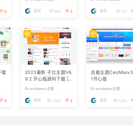
超哥
超哥
0
663
5
771
下载
2023最新 子比主题V6.
总裁主题CeoMaxv3.
9.2 开心版源码下载 |
1开心版
WordPress主题 | 亲测
wordpress主题
wordpress主题
可用
超哥
超哥
5
1,202
5
1,051