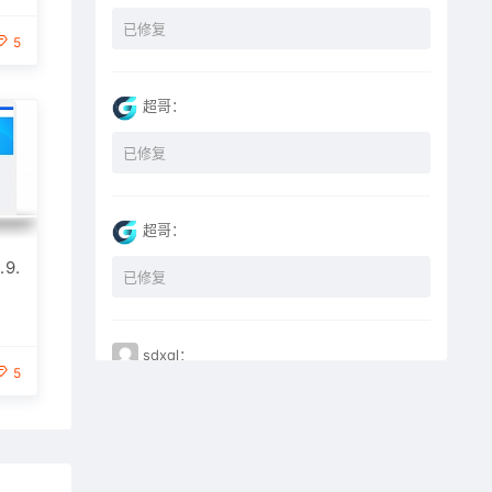
已修复
5
超哥：
已修复
超哥：
9.
已修复
sdxql：
5
已经买了一个月会员，为何点下载没有反应？
miyunfei0425：