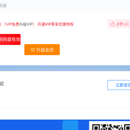
安装
核
（VIP免费
升级VIP
）
开通VIP尊享优惠特权
点赞 (
0
)
测网盘有效
后购买
升级会员
论
立即咨