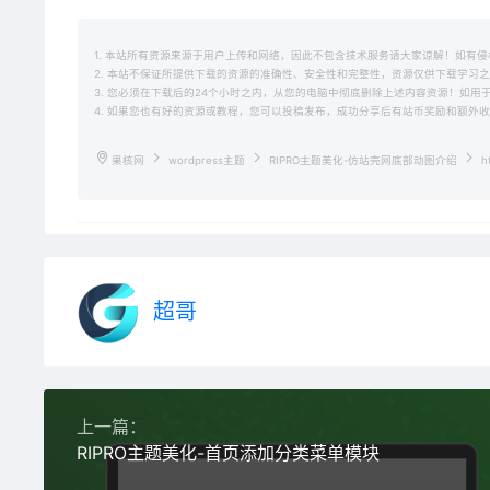
1. 本站所有资源来源于用户上传和网络，因此不包含技术服务请大家谅解！如有侵权请邮
2. 本站不保证所提供下载的资源的准确性、安全性和完整性，资源仅供下载学习
3. 您必须在下载后的24个小时之内，从您的电脑中彻底删除上述内容资源！如
4. 如果您也有好的资源或教程，您可以投稿发布，成功分享后有站币奖励和额外
果核网
wordpress主题
RIPRO主题美化-仿站壳网底部动图介绍
ht
超哥
上一篇：
RIPRO主题美化-首页添加分类菜单模块