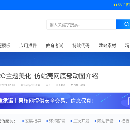
SVIP优
题模板
应用插件
教育考试
特效代码
建站素材
精
PRO主题美化-仿站壳网底部动图介绍
2021-07-01
wordpress主题
0
1,433
百度已收录
重承诺
丨果核网提供安全交易、信息保真!
安装指导
环境配置
二次开发
网站建设
模板
增值服务：