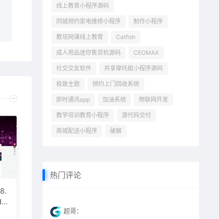
线上教育小程序源码
同城预约家电维修小程序
制作小程序
教培网课线上教育
Catfish
成人用品迷你售货机源码
CEOMAX
社交交友软件
共享摩托艇小程序源码
极致主题
预约上门回收系统
即时通讯app
加油系统
物联网开发
教学培训教育小程序
源代码交付
商城配送小程序
破解
热门评论
8.
dP
超哥：