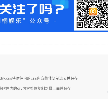
s/css/diy.css将附件内的css内容整体复制进去并保存
ter.php将附件内的div内容整体复制到最上面并保存