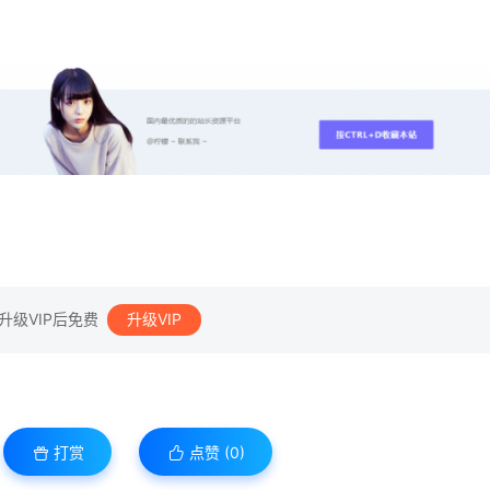
升级VIP后免费
升级VIP
打赏
点赞 (
0
)