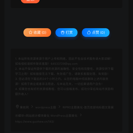
收藏 (0)
打赏
点赞 (
0
)
1. 本站所有资源来源于用户上传和网络，因此不包含技术服务请大家谅解！
如有侵权请邮件联系客服！64533729@qq.com
2. 本站不保证所提供下载的资源的准确性、安全性和完整性，资源仅供下载
学习之用！如有链接无法下载、失效或广告，请联系客服处理，有奖励！
3. 您必须在下载后的24个小时之内，从您的电脑中彻底删除上述内容资
源！如用于商业或者非法用途，与本站无关，一切后果请用户自负！
4. 如果您也有好的资源或教程，您可以投稿发布，成功分享后有站币奖励和
额外收入！
果核网
wordpress主题
RIPRO主题美化-首页底部纯标题文章展
示模块+网站统计模块美化 WordPress主题美化
https://www.guohew.cn/143/