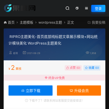
登录
首页
主题模板
wordpress主题
正文
我要投稿
RIPRO主题美化-首页底部纯标题文章展示模块+网站统
计模块美化 WordPress主题美化
超哥
2021-06-29
1,958
2
点赞 (
0
)
收藏 (0)
¥
果核
终身VIP免费
立即下载
升级会员
下载不了？请联系网站客服提交链接错误！