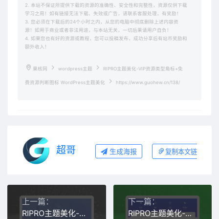
2. 本站不保证所提供下载的资源的准确性、安全性和完整性，资源仅供下载
学习之用！如有链接无法下载、失效或广告，请联系客服处理，有奖励！
3. 您必须在下载后的24个小时之内，从您的电脑中彻底删除上述内容资
源！如用于商业或者非法用途，与本站无关，一切后果请用户自负！
4. 如果您也有好的资源或教程，您可以投稿发布，成功分享后有站币奖励和
额外收入！
果核网
wordpress主题
RIPRO主题美化-VIP资源类型角标+免
费资源判断图标 WordPress主题美化
https://www.guohew.cn/138/
超哥
生成海报
复制本文链接
上一篇：
下一篇：
RIPRO主题美化-首页底部网站信息统计模块JS动态数字跳动 WordPress主题美化
RIPRO主题美化-首页底部纯标题文章展示模块+网站统计模块美化 WordPress主题美化