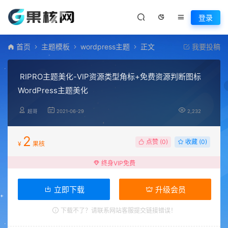
登录
首页
主题模板
wordpress主题
正文
我要投稿
RIPRO主题美化-VIP资源类型角标+免费资源判断图标
WordPress主题美化
超哥
2021-06-29
2,232
2
点赞 (
0
)
收藏 (0)
¥
果核
终身VIP免费
立即下载
升级会员
下载不了？请联系网站客服提交链接错误！