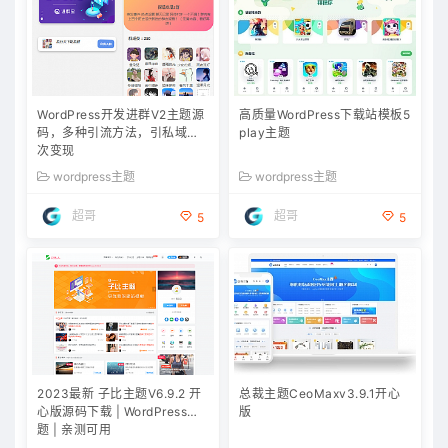
WordPress开发进群V2主题源
高质量WordPress下载站模板5
码，多种引流方法，引私域二
play主题
次变现
wordpress主题
wordpress主题
超哥
超哥
5
5
2023最新 子比主题V6.9.2 开
总裁主题CeoMaxv3.9.1开心
心版源码下载 | WordPress主
版
题 | 亲测可用