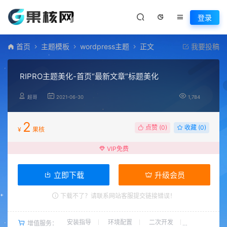
登录
首页
主题模板
wordpress主题
正文
我要投稿
RIPRO主题美化-首页“最新文章”标题美化
超哥
2021-06-30
1,784
2
点赞 (
0
)
收藏 (0)
¥
果核
VIP免费
立即下载
升级会员
下载不了？请联系网站客服提交链接错误！
安装指导
环境配置
二次开发
增值服务：