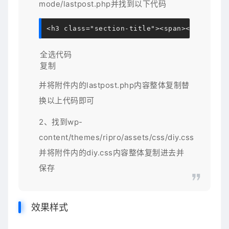
mode/lastpost.php并找到以下代码
<
h3 
class
=
"section-title"
>
<
span
>
<
i 
class
=
"
全选代码
复制
并将附件内的lastpost.php内容整体复制替
换以上代码即可
2、找到wp-
content/themes/ripro/assets/css/diy.css
并将附件内的diy.css内容整体复制进去并
保存
效果样式