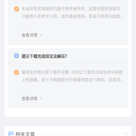
本站所有资源版权均属于原作者所有，这里所提供资源均
只能用于参考学习用，请勿直接商用。若由于商用引起版
权纠纷与本站无关。
查看详情
提示下载完成但无法解压？
最常见的情况是下载不完整: 可对比下载完压缩包的与网盘
上的容量，若小于网盘提示的容量则是这个原因。这是浏
览器下载的bug，建议用清除浏览器缓存重新下载。
查看详情
相关文章