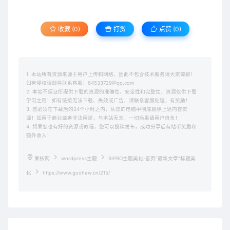
收藏 (0)
打赏
点赞 (
0
)
1. 本站所有资源来源于用户上传和网络，因此不包含技术服务请大家谅解！
如有侵权请邮件联系客服！64533729@qq.com
2. 本站不保证所提供下载的资源的准确性、安全性和完整性，资源仅供下载
学习之用！如有链接无法下载、失效或广告，请联系客服处理，有奖励！
3. 您必须在下载后的24个小时之内，从您的电脑中彻底删除上述内容资
源！如用于商业或者非法用途，与本站无关，一切后果请用户自负！
4. 如果您也有好的资源或教程，您可以投稿发布，成功分享后有站币奖励和
额外收入！
果核网
wordpress主题
RIPRO主题美化-首页“最新文章”标题美
化
https://www.guohew.cn/215/