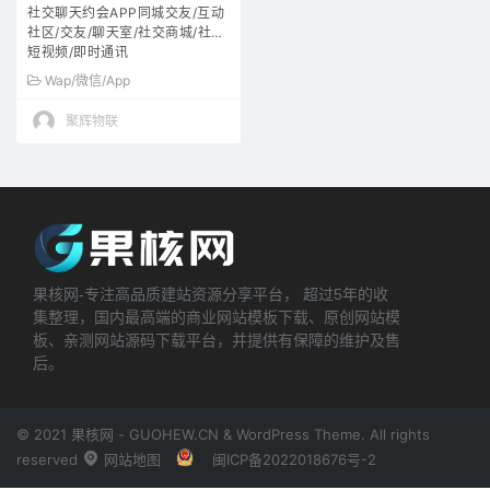
社交聊天约会APP同城交友/互动
社区/交友/聊天室/社交商城/社群/
短视频/即时通讯
Wap/微信/App
聚辉物联
果核网-专注高品质建站资源分享平台， 超过5年的收
集整理，国内最高端的商业网站模板下载、原创网站模
板、亲测网站源码下载平台，并提供有保障的维护及售
后。
© 2021 果核网 - GUOHEW.CN & WordPress Theme. All rights
reserved
网站地图
闽ICP备2022018676号-2