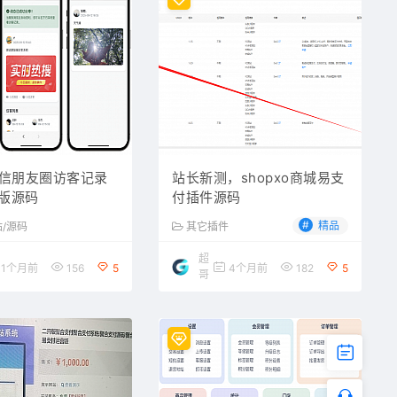
微信朋友圈访客记录
站长新测，shopxo商城易支
版源码
付插件源码
#
精品
站/源码
其它插件
超
1个月前
156
5
4个月前
182
5
哥