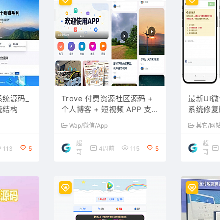
统源码_
Trove 付费资源社区源码 +
最新UI
统结构
个人博客 + 短视频 APP 支
系统修复
持 AI 大模型多支付多存储
Wap/微信/App
其它/网
超
超
113
5
4周前
115
5
哥
哥