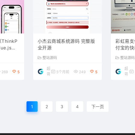
hinkP
小杰云商城系统源码 完整版
彩虹易支
ue.js）
全开源
付宝的快
体系/多端
整站源码
整站源码
超
超
269
5
5个月前
249
5
哥
哥
1
2
3
4
下一页