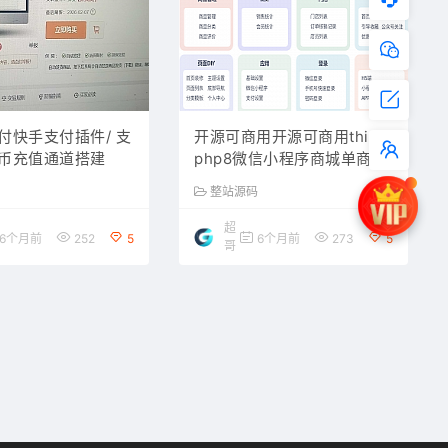
付快手支付插件/ 支
开源可商用开源可商用think
币充值通道搭建
php8微信小程序商城单商户
商城
整站源码
超
6个月前
252
5
6个月前
273
5
哥