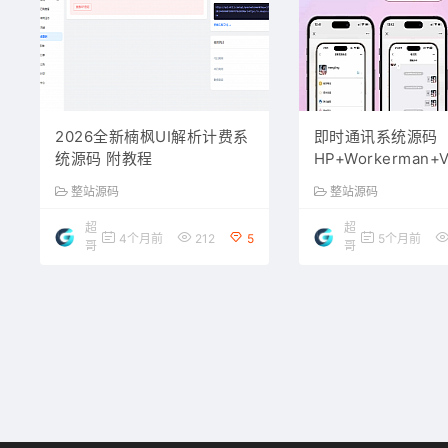
2026全新楠枫UI解析计费系
即时通讯系统源码（T
统源码 附教程
HP+Workerman+V
支持红包收发/分销
整站源码
整站源码
适配
超
超
4个月前
212
5
5个月前
哥
哥