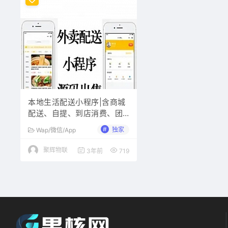
本地生活配送小程序|含商城
配送、自提、到店消费、团
购、等功能|配送类源码出售
#
独家
Wap/微信/App
聚辉物联
3年前
719