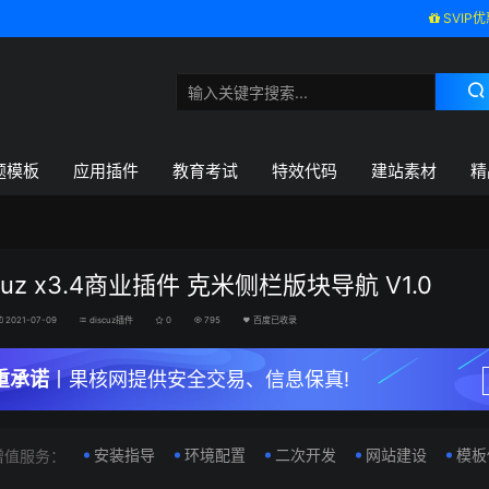
SVIP优
题模板
应用插件
教育考试
特效代码
建站素材
精
cuz x3.4商业插件 克米侧栏版块导航 V1.0
2021-07-09
discuz插件
0
795
百度已收录
重承诺
丨果核网提供安全交易、信息保真!
安装指导
环境配置
二次开发
网站建设
模板
增值服务：