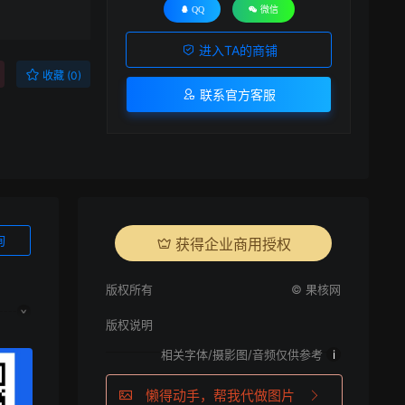
QQ
微信
进入TA的商铺
收藏 (0)
联系官方客服
询
获得企业商用授权
版权所有
© 果核网
版权说明
相关字体/摄影图/音频仅供参考
i
懒得动手，帮我代做图片