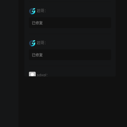
超哥：
已修复
超哥：
已修复
sdxql：
已经买了一个月会员，为何点下载没有反应？
miyunfei0425：
点击下载 下载不了