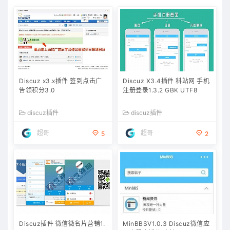
Discuz x3.x插件 签到点击广
Discuz X3.4插件 科站网 手机
告领积分3.0
注册登录1.3.2 GBK UTF8
discuz插件
discuz插件
超哥
超哥
5
2
Discuz插件 微信微名片营销1.
MinBBSV1.0.3 Discuz微信应