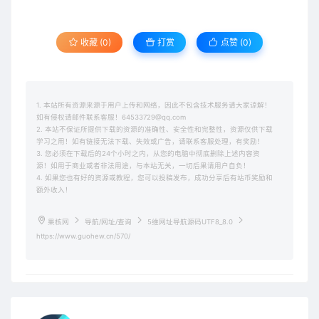
收藏 (0)
打赏
点赞 (
0
)
1. 本站所有资源来源于用户上传和网络，因此不包含技术服务请大家谅解！
如有侵权请邮件联系客服！64533729@qq.com
2. 本站不保证所提供下载的资源的准确性、安全性和完整性，资源仅供下载
学习之用！如有链接无法下载、失效或广告，请联系客服处理，有奖励！
3. 您必须在下载后的24个小时之内，从您的电脑中彻底删除上述内容资
源！如用于商业或者非法用途，与本站无关，一切后果请用户自负！
4. 如果您也有好的资源或教程，您可以投稿发布，成功分享后有站币奖励和
额外收入！
果核网
导航/网址/查询
5维网址导航源码UTF8_8.0
https://www.guohew.cn/570/