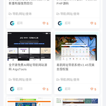
新重构版强势回归
PHP源码
导航/网址/查询
导航/网址/查询
超哥
超哥
5
5
全开源免费AI网址导航网站源
易航网址导航系统V2.45完美
码 AigoTools
去授权版
导航/网址/查询
导航/网址/查询
超哥
超哥
5
5