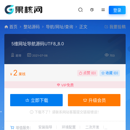
登录
首页
整站源码
导航/网址/查询
正文
我要投稿
5维网址导航源码UTF8_8.0
超哥
2021-07-06
703
2
点赞 (
0
)
收藏 (0)
¥
果核
VIP免费
立即下载
升级会员
下载不了？请联系网站客服提交链接错误！
安装指导
环境配置
二次开发
增值服务：