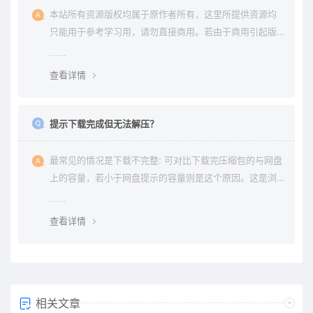
本站所有资源版权均属于原作者所有，这里所提供资源均
只能用于参考学习用，请勿直接商用。若由于商用引起版
权纠纷与本站无关。
查看详情
提示下载完成但无法解压？
最常见的情况是下载不完整: 可对比下载完压缩包的与网盘
上的容量，若小于网盘提示的容量则是这个原因。这是浏
览器下载的bug，建议用清除浏览器缓存重新下载。
查看详情
相关文章