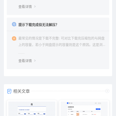
查看详情
提示下载完成但无法解压？
最常见的情况是下载不完整: 可对比下载完压缩包的与网盘
上的容量，若小于网盘提示的容量则是这个原因。这是浏
览器下载的bug，建议用清除浏览器缓存重新下载。
查看详情
相关文章