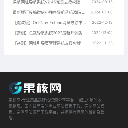
易航网址导航系统V2.45完美去授权版
2024-09-13
最新版可投稿微信小程序导航系统源码 免费
2024-07-08
【魔改版】OneNav Extend网址导航书签系统源码
2022-12-19
【亲测】总裁导航系统2022最新开源版
2022-12-04
【亲测】网址引导页管理系统去授权版
2022-11-23
果核网-专注高品质建站资源分享平台， 超过5年的收
集整理，国内最高端的商业网站模板下载、原创网站模
板、亲测网站源码下载平台，并提供有保障的维护及售
后。