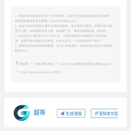
1. 本站所有资源来源于用户上传和网络，因此不包含技术服务请大家谅解！
如有侵权请邮件联系客服！64533729@qq.com
2. 本站不保证所提供下载的资源的准确性、安全性和完整性，资源仅供下载
学习之用！如有链接无法下载、失效或广告，请联系客服处理，有奖励！
3. 您必须在下载后的24个小时之内，从您的电脑中彻底删除上述内容资
源！如用于商业或者非法用途，与本站无关，一切后果请用户自负！
4. 如果您也有好的资源或教程，您可以投稿发布，成功分享后有站币奖励和
额外收入！
果核网
导航/网址/查询
WordPress黑格网址导航主题blackgrid
https://www.guohew.cn/3920/
超哥
生成海报
复制本文链接