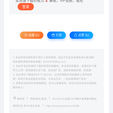
2
此资源下载价格为
果核，VIP免费，请先
登录
收藏 (0)
打赏
点赞 (
0
)
1. 本站所有资源来源于用户上传和网络，因此不包含技术服务请大家谅解！
如有侵权请邮件联系客服！64533729@qq.com
2. 本站不保证所提供下载的资源的准确性、安全性和完整性，资源仅供下载
学习之用！如有链接无法下载、失效或广告，请联系客服处理，有奖励！
3. 您必须在下载后的24个小时之内，从您的电脑中彻底删除上述内容资
源！如用于商业或者非法用途，与本站无关，一切后果请用户自负！
4. 如果您也有好的资源或教程，您可以投稿发布，成功分享后有站币奖励和
额外收入！
果核网
导航/网址/查询
WordPress主题 2019猴头客博客站整站
源码打包 带VIP会员系统
https://www.guohew.cn/548/