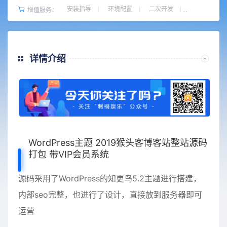
安装指导
环境配置
二次开发
增值服务：
详情介绍
WordPress主题 2019猴头客博客站整站源码
打包 带VIP会员系统
源码采用了WordPress的知更鸟5.2主题进行搭建，
内部seo完整，也进行了设计，直接放到服务器即可
运营