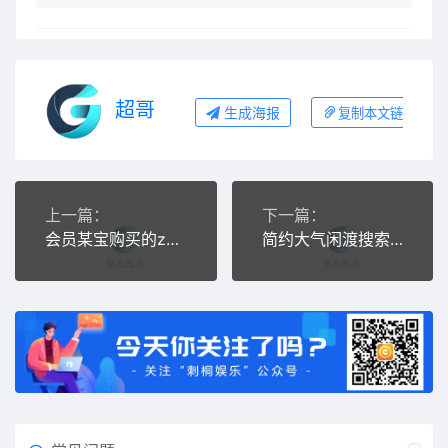
超哥
生成海报
复制本文链接
上一篇：
下一篇：
会员某宝购买的zblogphp网址微信分类导航主题模板 自适应网址分类导航网站源码 附教程
简约大气闲渡搜索导航html源码