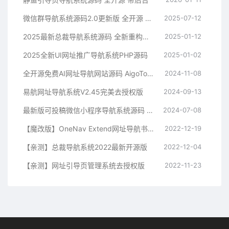
微信群导航系统源码2.0更新版 全开源 带后台 精准获客神器
2025-07-12
2025最新总裁导航系统源码 全新重构版强势回归
2025-01-12
2025全新UI网址推广导航系统PHP源码
2025-01-02
全开源免费AI网址导航网站源码 AigoTools
2024-11-08
易航网址导航系统V2.45完美去授权版
2024-09-13
最新版可投稿微信小程序导航系统源码 免费
2024-07-08
【魔改版】OneNav Extend网址导航书签系统源码
2022-12-19
【亲测】总裁导航系统2022最新开源版
2022-12-04
【亲测】网址引导页管理系统去授权版
2022-11-23