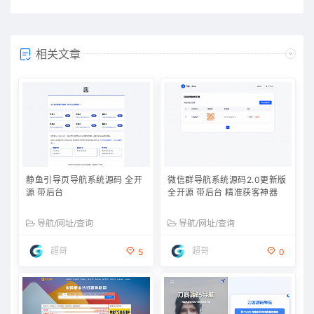
相关文章
静鱼引导页导航系统源码 全开
微信群导航系统源码2.0更新版
源 带后台
全开源 带后台 精准获客神器
导航/网址/查询
导航/网址/查询
超哥
超哥
5
0