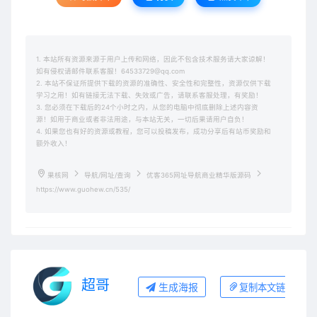
1. 本站所有资源来源于用户上传和网络，因此不包含技术服务请大家谅解！
如有侵权请邮件联系客服！64533729@qq.com
2. 本站不保证所提供下载的资源的准确性、安全性和完整性，资源仅供下载
学习之用！如有链接无法下载、失效或广告，请联系客服处理，有奖励！
3. 您必须在下载后的24个小时之内，从您的电脑中彻底删除上述内容资
源！如用于商业或者非法用途，与本站无关，一切后果请用户自负！
4. 如果您也有好的资源或教程，您可以投稿发布，成功分享后有站币奖励和
额外收入！
果核网
导航/网址/查询
优客365网址导航商业精华版源码
https://www.guohew.cn/535/
超哥
生成海报
复制本文链接