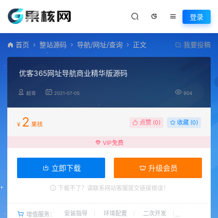
登录
首页
整站源码
导航/网址/查询
正文
我要投稿
优客365网址导航商业精华版源码
超哥
2021-07-05
904
2
点赞 (
0
)
收藏 (0)
¥
果核
VIP免费
立即下载
升级会员
下载不了？请联系网站客服提交链接错误！
安装指导
环境配置
二次开发
增值服务：