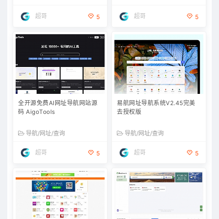
超哥
超哥
5
5
全开源免费AI网址导航网站源
易航网址导航系统V2.45完美
码 AigoTools
去授权版
导航/网址/查询
导航/网址/查询
超哥
超哥
5
5