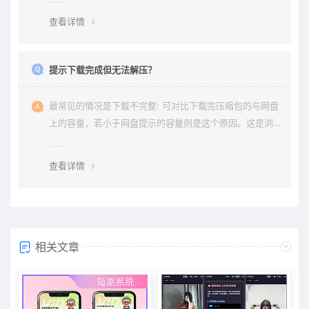
查看详情
提示下载完成但无法解压？
最常见的情况是下载不完整: 可对比下载完压缩包的与网盘
上的容量，若小于网盘提示的容量则是这个原因。这是浏
览器下载的bug，建议用清除浏览器缓存重新下载。
查看详情
相关文章