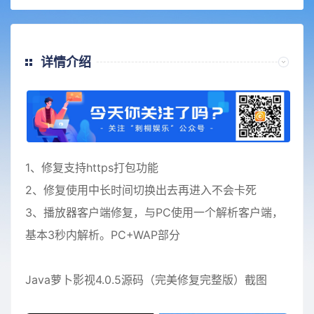
详情介绍
1、修复支持https打包功能
2、修复使用中长时间切换出去再进入不会卡死
3、播放器客户端修复，与PC使用一个解析客户端，
基本3秒内解析。PC+WAP部分
Java萝卜影视4.0.5源码（完美修复完整版）截图