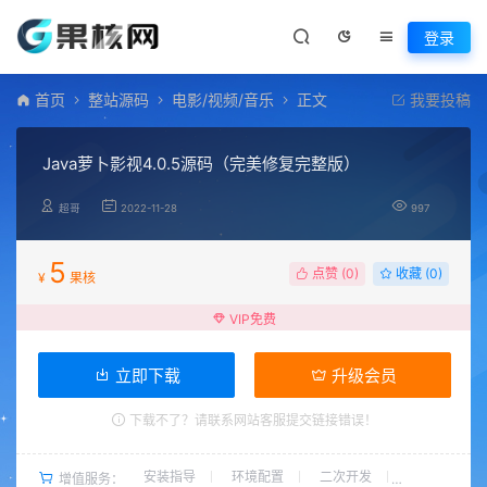
登录
首页
整站源码
电影/视频/音乐
正文
我要投稿
Java萝卜影视4.0.5源码（完美修复完整版）
超哥
2022-11-28
997
5
点赞 (
0
)
收藏 (0)
¥
果核
VIP免费
立即下载
升级会员
下载不了？请联系网站客服提交链接错误！
安装指导
环境配置
二次开发
增值服务：