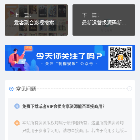
上一篇：
下一篇：
爱客聚合影视搜索2.3桔色
最新运营级源码新视界正版千月双端影视APP源码V3后台
常见问题
免费下载或者VIP会员专享资源能否直接商用？
本站所有资源版权均属于原作者所有，这里所提供资源均
只能用于参考学习用，请勿直接商用。若由于商用引起版
权纠纷与本站无关。