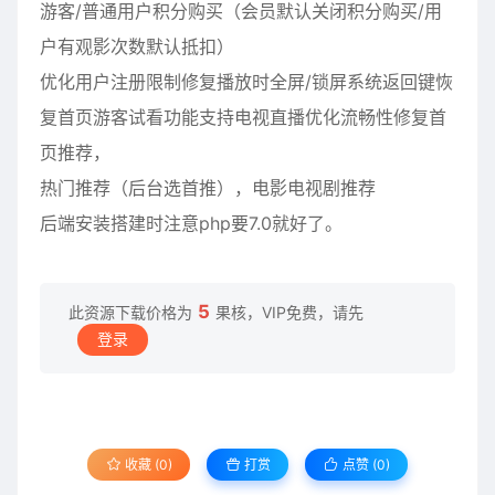
游客/普通用户积分购买（会员默认关闭积分购买/用
户有观影次数默认抵扣）
优化用户注册限制修复播放时全屏/锁屏系统返回键恢
复首页游客试看功能支持电视直播优化流畅性修复首
页推荐，
热门推荐（后台选首推），电影电视剧推荐
后端安装搭建时注意php要7.0就好了。
5
此资源下载价格为
果核，VIP免费，请先
登录
收藏 (0)
打赏
点赞 (
0
)