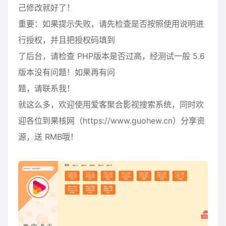
己修改就好了！
重要：如果提示失败，请先检查是否按照使用说明进
行授权，并且把授权码填到
了后台，请检查 PHP版本是否过高，经测试一般 5.6
版本没有问题！如果再有问
题，请联系我！
就这么多，欢迎使用爱客聚合影视搜索系统，同时欢
迎各位到果核网（https://www.guohew.cn）分享资
源，送 RMB哦！