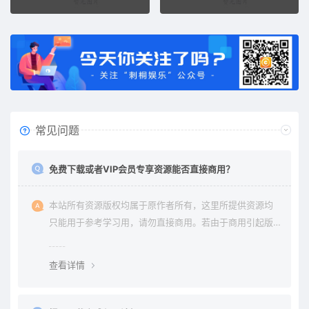
常见问题
免费下载或者VIP会员专享资源能否直接商用？
本站所有资源版权均属于原作者所有，这里所提供资源均
只能用于参考学习用，请勿直接商用。若由于商用引起版
权纠纷与本站无关。
查看详情