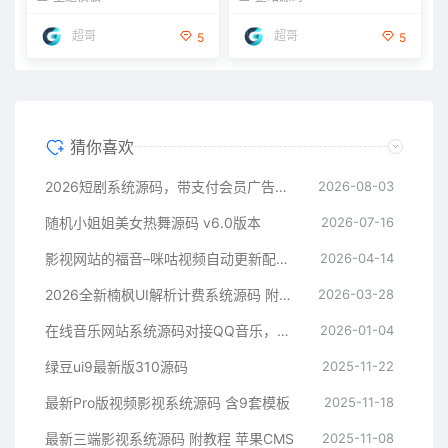
超哥
超哥
5
5
猜你喜欢
2026短剧系统源码，带支付会员广告的短剧系统源码
2026-08-03
随机小姐姐美女热舞源码 v6.0版本
2026-07-16
影视网站的福音–咪咕视频自动更新配置管理
2026-04-14
2026全新楠枫UI解析计费系统源码 附教程
2026-03-28
在线音乐网站系统源码对接QQ音乐，支持搜索和热榜功能
2026-01-04
绿豆ui9最新版310源码
2025-11-22
最新Pro版视频影视系统源码 含9套模板
2025-11-18
最新三端影视系统源码 附教程 苹果CMS
2025-11-08