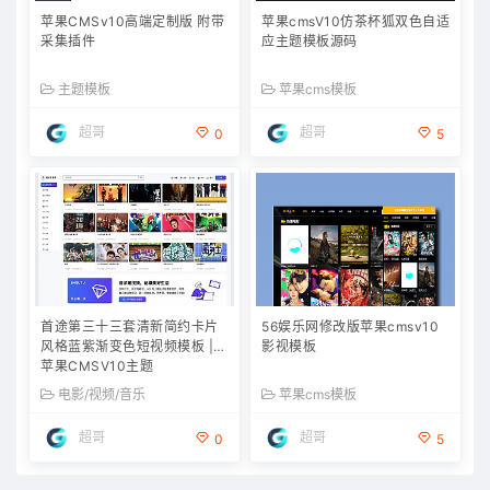
苹果CMSv10高端定制版 附带
苹果cmsV10仿茶杯狐双色自适
采集插件
应主题模板源码
主题模板
苹果cms模板
超哥
超哥
0
5
首途第三十三套清新简约卡片
56娱乐网修改版苹果cmsv10
风格蓝紫渐变色短视频模板 |
影视模板
苹果CMSV10主题
电影/视频/音乐
苹果cms模板
超哥
超哥
0
5