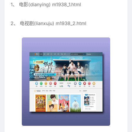
1、 电影(dianying) m1938_1.html
2、 电视剧(lianxuju) m1938_2.html