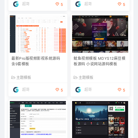
超哥
超哥
5
5
最新Pro版视频影视系统源码
鱿鱼视频模板 MDYS12麻豆模
含9套模板
板源码 小说网站源码模板
主题模板
主题模板
超哥
超哥
5
5