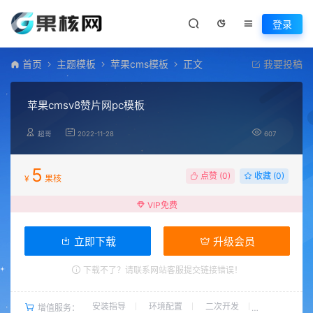
登录
首页
主题模板
苹果cms模板
正文
我要投稿
苹果cmsv8赞片网pc模板
超哥
2022-11-28
607
5
点赞 (
0
)
收藏 (0)
¥
果核
VIP免费
立即下载
升级会员
下载不了？请联系网站客服提交链接错误！
安装指导
环境配置
二次开发
增值服务：