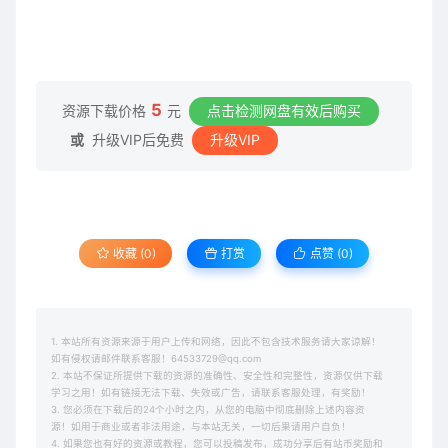
5
资源下载价格
元
点击检测网盘有效后购买
或
升级VIP后免费
升级VIP
收藏 (0)
打赏
点赞 (
0
)
1. 本站所有资源来源于用户上传和网络，因此不包含技术服务请大家谅解！
如有侵权请邮件联系客服！64533729@qq.com
2. 本站不保证所提供下载的资源的准确性、安全性和完整性，资源仅供下载
学习之用！如有链接无法下载、失效或广告，请联系客服处理，有奖励！
3. 您必须在下载后的24个小时之内，从您的电脑中彻底删除上述内容资
源！如用于商业或者非法用途，与本站无关，一切后果请用户自负！
4. 如果您也有好的资源或教程，您可以投稿发布，成功分享后有站币奖励和