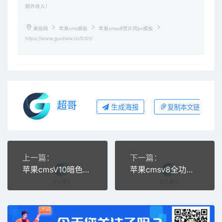
额外收入！
果核网
苹果cms模板
苹果cmsv8赞片网pc模板
https://www.guohew.cn/5101/
超哥
生成海报
复制本文链接
上一篇：
下一篇：
苹果cmsV10暗色系动漫影视网站模板
苹果cmsv8全功能仿三贼网模板