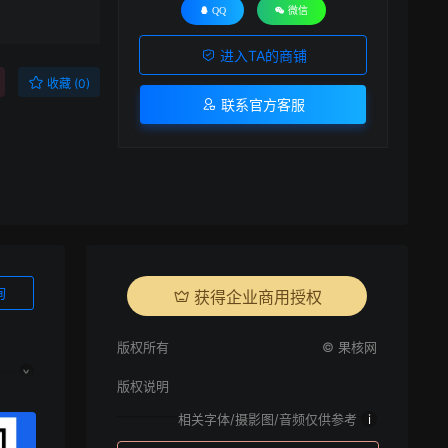
QQ
微信
进入TA的商铺
收藏 (0)
联系官方客服
询
获得企业商用授权
版权所有
© 果核网
版权说明
相关字体/摄影图/音频仅供参考
i