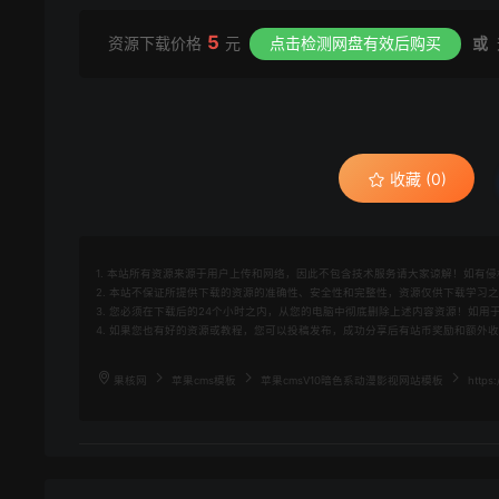
5
资源下载价格
元
点击检测网盘有效后购买
或
收藏 (0)
1. 本站所有资源来源于用户上传和网络，因此不包含技术服务请大家谅解！如有侵权请邮
2. 本站不保证所提供下载的资源的准确性、安全性和完整性，资源仅供下载学习
3. 您必须在下载后的24个小时之内，从您的电脑中彻底删除上述内容资源！如
4. 如果您也有好的资源或教程，您可以投稿发布，成功分享后有站币奖励和额外
果核网
苹果cms模板
苹果cmsV10暗色系动漫影视网站模板
https