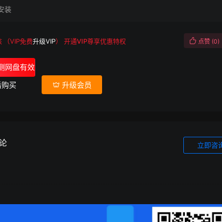
安装
核
（VIP免费
升级VIP
）
开通VIP尊享优惠特权
点赞 (
0
)
测网盘有效
后购买
升级会员
论
立即咨