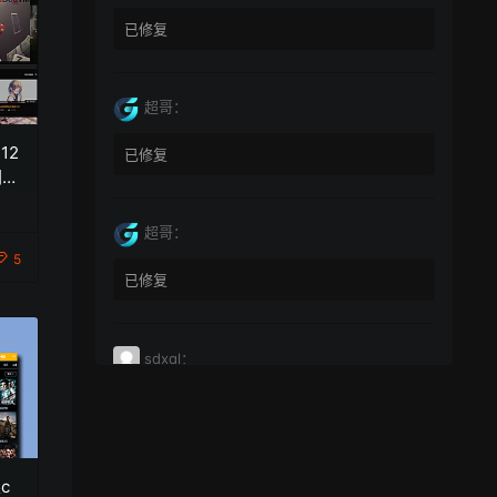
已修复
超哥：
12
已修复
网站
超哥：
5
已修复
sdxql：
已经买了一个月会员，为何点下载没有反应？
miyunfei0425：
c