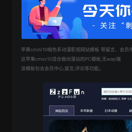
苹果cmsV10暗色系动漫影视网站模板 带留言、会
这苹果cmsv10适合做动漫站的PC模板,无wap端
该模板包含会员中心,留言,评论等功能。