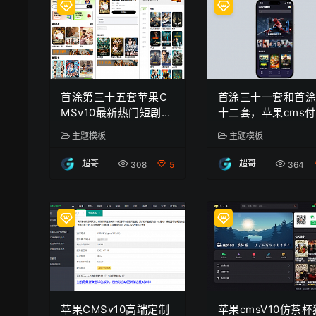
首涂第三十五套苹果C
首涂三十一套和首
MSv10最新热门短剧模
十二套，苹果cms
板
模板
主题模板
主题模板
超哥
超哥
308
5
364
苹果CMSv10高端定制
苹果cmsV10仿茶杯