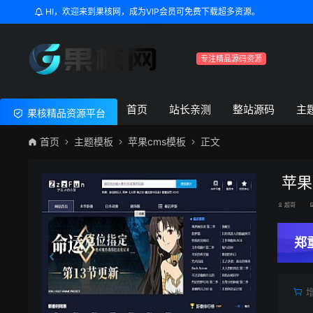
HI，欢迎来到果核网，成为VIP会员可免费下载超多资源。
专注精品源码资源
首页
站长亲测
整站源码
主
果核精品资源平台
首页
主题模板
苹果cms模板
正文
苹果
超哥
郑