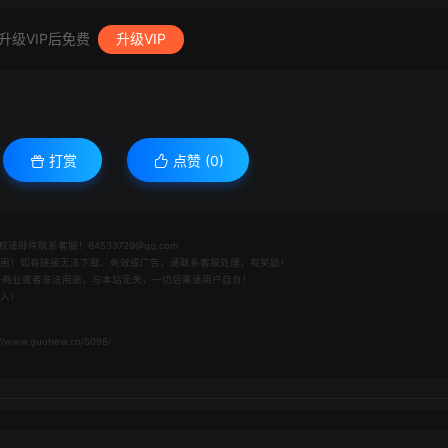
升级VIP后免费
升级VIP
打赏
点赞 (
0
)
件联系客服！64533729@qq.com
之用！如有链接无法下载、失效或广告，请联系客服处理，有奖励！
用于商业或者非法用途，与本站无关，一切后果请用户自负！
收入！
://www.guohew.cn/5098/