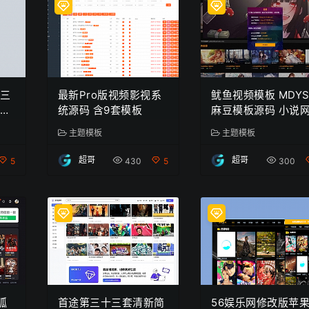
涂三
最新Pro版视频影视系
鱿鱼视频模板 MDYS
付费
统源码 含9套模板
麻豆模板源码 小说
源码模板
主题模板
主题模板
超哥
超哥
5
430
5
300
狐
首途第三十三套清新简
56娱乐网修改版苹果