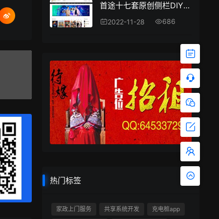
首途十七套原创侧栏DIY自适应高权重seo友好苹果cms模板
686
2022-11-28
热门标签
家政上门服务
共享系统开发
充电桩app