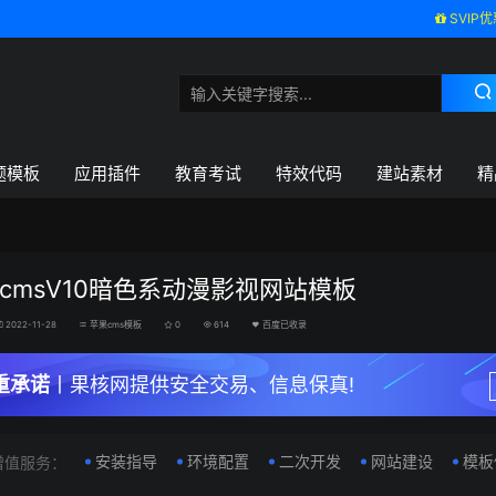
SVIP优
题模板
应用插件
教育考试
特效代码
建站素材
精
cmsV10暗色系动漫影视网站模板
2022-11-28
苹果cms模板
0
614
百度已收录
重承诺
丨果核网提供安全交易、信息保真!
安装指导
环境配置
二次开发
网站建设
模板
增值服务：