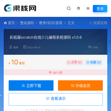
登录
首页
整站源码
教育/培训/家政
正文
我要投稿
彩纸屋scratch在线少儿编程系统源码 v1.0.6
超哥
2021-08-31
1,145
10
点赞 (
0
)
收藏 (0)
¥
果核
VIP 5折
立即下载
升级会员
查看演示
下载不了？请联系网站客服提交链接错误！