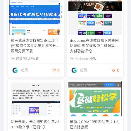
线考试系统支持按知识点部门
dedecms在线教育知识付费网
(班级岗位等考后统计排名分析
站源码 织梦模板带手机端集成
源码免费下载
支付功能评论
教育/培训/家政
dedecms模板
超哥
超哥
0
5
站长亲测，云之道知识付费v2
最新片CRMEB知识付费_2.1.2_
3.1.1独立版（已测试）
已去除授权