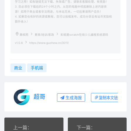
学习之用！如有链接无法下载、失效或广告，请联系客服处理，有奖励！
3. 您必须在下载后的24个小时之内，从您的电脑中彻底删除上述内容资
源！如用于商业或者非法用途，与本站无关，一切后果请用户自负！
4. 如果您也有好的资源或教程，您可以投稿发布，成功分享后有站币奖励和
额外收入！
果核网
教育/培训/家政
彩纸屋scratch在线少儿编程系统源码
v1.0.6
https://www.guohew.cn/3011/
商业
手机端
超哥
生成海报
复制本文链接
上一篇：
下一篇：