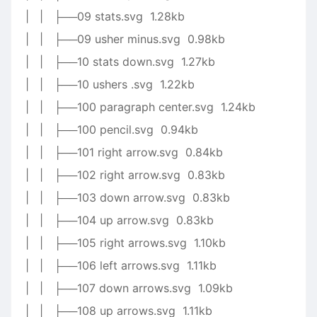
|
|
├
──09 stats.svg
1.28kb
|
|
├
──09 usher minus.svg
0.98kb
|
|
├
──10 stats down.svg
1.27kb
|
|
├
──10 ushers .svg
1.22kb
|
|
├
──100 paragraph center.svg
1.24kb
|
|
├
──100 pencil.svg
0.94kb
|
|
├
──101 right arrow.svg
0.84kb
|
|
├
──102 right arrow.svg
0.83kb
|
|
├
──103 down arrow.svg
0.83kb
|
|
├
──104 up arrow.svg
0.83kb
|
|
├
──105 right arrows.svg
1.10kb
|
|
├
──106 left arrows.svg
1.11kb
|
|
├
──107 down arrows.svg
1.09kb
|
|
├
──108 up arrows.svg
1.11kb