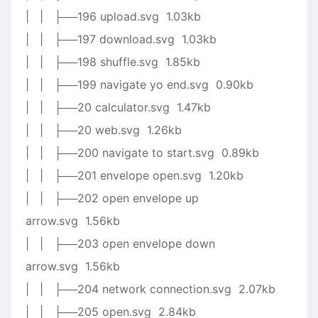
|
|
├
──196 upload.svg
1.03kb
|
|
├
──197 download.svg
1.03kb
|
|
├
──198 shuffle.svg
1.85kb
|
|
├
──199 navigate yo end.svg
0.90kb
|
|
├
──20 calculator.svg
1.47kb
|
|
├
──20 web.svg
1.26kb
|
|
├
──200 navigate to start.svg
0.89kb
|
|
├
──201 envelope open.svg
1.20kb
|
|
├
──202 open envelope up
arrow.svg
1.56kb
|
|
├
──203 open envelope down
arrow.svg
1.56kb
|
|
├
──204 network connection.svg
2.07kb
|
|
├
──205 open.svg
2.84kb