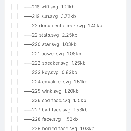
|
|
├
──218 wifi.svg
1.21kb
|
|
├
──219 sun.svg
3.72kb
|
|
├
──22 document check.svg
1.45kb
|
|
├
──22 stats.svg
2.25kb
|
|
├
──220 star.svg
1.03kb
|
|
├
──221 power.svg
1.08kb
|
|
├
──222 speaker.svg
1.25kb
|
|
├
──223 key.svg
0.93kb
|
|
├
──224 equalizer.svg
1.51kb
|
|
├
──225 wink.svg
1.20kb
|
|
├
──226 sad face.svg
1.15kb
|
|
├
──227 bad face.svg
1.58kb
|
|
├
──228 face.svg
1.52kb
|
|
├
──229 borred face.svg
1.03kb