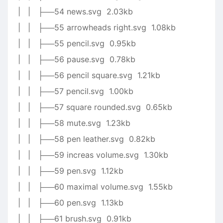
|
|
├
──54 news.svg
2.03kb
|
|
├
──55 arrowheads right.svg
1.08kb
|
|
├
──55 pencil.svg
0.95kb
|
|
├
──56 pause.svg
0.78kb
|
|
├
──56 pencil square.svg
1.21kb
|
|
├
──57 pencil.svg
1.00kb
|
|
├
──57 square rounded.svg
0.65kb
|
|
├
──58 mute.svg
1.23kb
|
|
├
──58 pen leather.svg
0.82kb
|
|
├
──59 increas volume.svg
1.30kb
|
|
├
──59 pen.svg
1.12kb
|
|
├
──60 maximal volume.svg
1.55kb
|
|
├
──60 pen.svg
1.13kb
|
|
├
──61 brush.svg
0.91kb