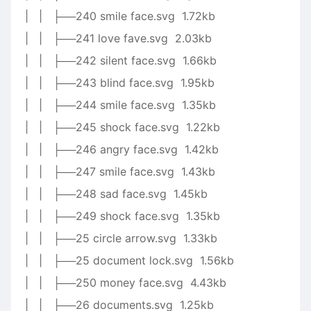
|
|
├
──240 smile face.svg
1.72kb
|
|
├
──241 love fave.svg
2.03kb
|
|
├
──242 silent face.svg
1.66kb
|
|
├
──243 blind face.svg
1.95kb
|
|
├
──244 smile face.svg
1.35kb
|
|
├
──245 shock face.svg
1.22kb
|
|
├
──246 angry face.svg
1.42kb
|
|
├
──247 smile face.svg
1.43kb
|
|
├
──248 sad face.svg
1.45kb
|
|
├
──249 shock face.svg
1.35kb
|
|
├
──25 circle arrow.svg
1.33kb
|
|
├
──25 document lock.svg
1.56kb
|
|
├
──250 money face.svg
4.43kb
|
|
├
──26 documents.svg
1.25kb