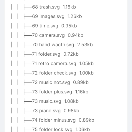
|
|
├
──68 trash.svg
1.16kb
|
|
├
──69 images.svg
1.26kb
|
|
├
──69 time.svg
0.95kb
|
|
├
──70 camera.svg
0.94kb
|
|
├
──70 hand wacth.svg
2.53kb
|
|
├
──71 folder.svg
0.72kb
|
|
├
──71 retro camera.svg
1.05kb
|
|
├
──72 folder check.svg
1.00kb
|
|
├
──72 music not.svg
0.89kb
|
|
├
──73 folder plus.svg
1.16kb
|
|
├
──73 music.svg
1.08kb
|
|
├
──73 piano.svg
0.98kb
|
|
├
──74 folder minus.svg
0.89kb
|
|
├
──75 folder lock.svg
1.06kb