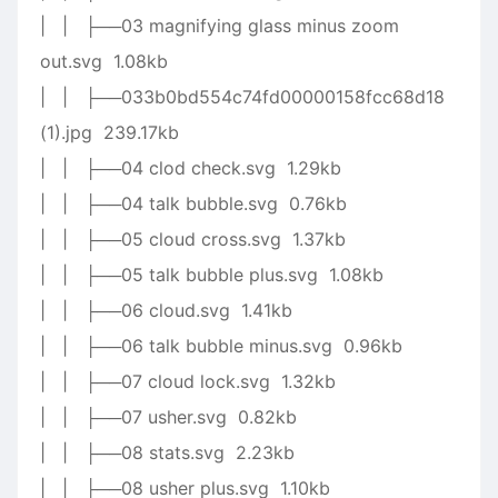
|
|
├
──03 magnifying glass minus zoom
out.svg
1.08kb
|
|
├
──033b0bd554c74fd00000158fcc68d18
(1).jpg
239.17kb
|
|
├
──04 clod check.svg
1.29kb
|
|
├
──04 talk bubble.svg
0.76kb
|
|
├
──05 cloud cross.svg
1.37kb
|
|
├
──05 talk bubble plus.svg
1.08kb
|
|
├
──06 cloud.svg
1.41kb
|
|
├
──06 talk bubble minus.svg
0.96kb
|
|
├
──07 cloud lock.svg
1.32kb
|
|
├
──07 usher.svg
0.82kb
|
|
├
──08 stats.svg
2.23kb
|
|
├
──08 usher plus.svg
1.10kb