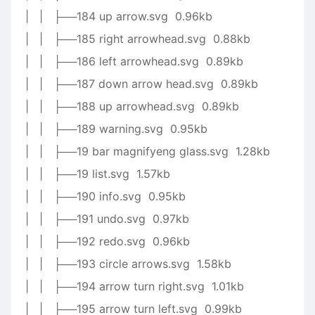
|
|
├
──184 up arrow.svg
0.96kb
|
|
├
──185 right arrowhead.svg
0.88kb
|
|
├
──186 left arrowhead.svg
0.89kb
|
|
├
──187 down arrow head.svg
0.89kb
|
|
├
──188 up arrowhead.svg
0.89kb
|
|
├
──189 warning.svg
0.95kb
|
|
├
──19 bar magnifyeng glass.svg
1.28kb
|
|
├
──19 list.svg
1.57kb
|
|
├
──190 info.svg
0.95kb
|
|
├
──191 undo.svg
0.97kb
|
|
├
──192 redo.svg
0.96kb
|
|
├
──193 circle arrows.svg
1.58kb
|
|
├
──194 arrow turn right.svg
1.01kb
|
|
├
──195 arrow turn left.svg
0.99kb