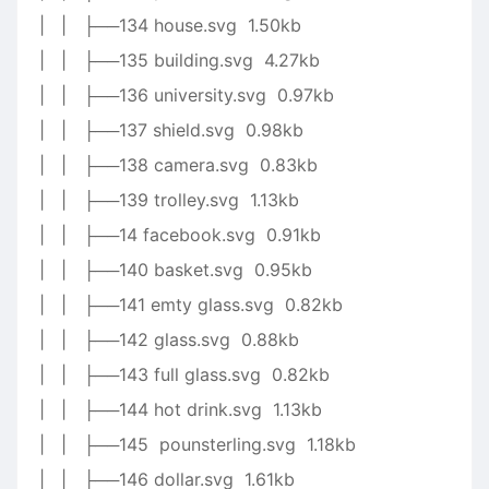
|
|
├
──134 house.svg
1.50kb
|
|
├
──135 building.svg
4.27kb
|
|
├
──136 university.svg
0.97kb
|
|
├
──137 shield.svg
0.98kb
|
|
├
──138 camera.svg
0.83kb
|
|
├
──139 trolley.svg
1.13kb
|
|
├
──14 facebook.svg
0.91kb
|
|
├
──140 basket.svg
0.95kb
|
|
├
──141 emty glass.svg
0.82kb
|
|
├
──142 glass.svg
0.88kb
|
|
├
──143 full glass.svg
0.82kb
|
|
├
──144 hot drink.svg
1.13kb
|
|
├
──145
pounsterling.svg
1.18kb
|
|
├
──146 dollar.svg
1.61kb