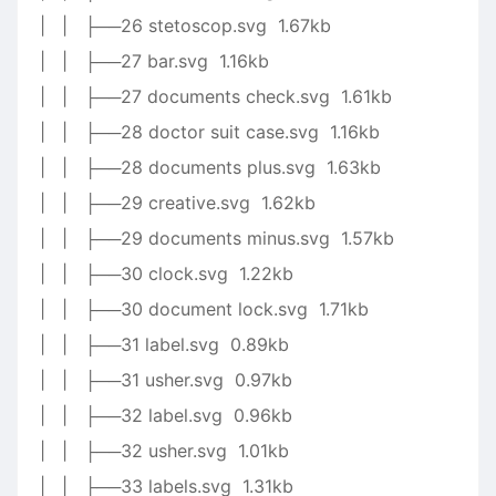
|
|
├
──26 stetoscop.svg
1.67kb
|
|
├
──27 bar.svg
1.16kb
|
|
├
──27 documents check.svg
1.61kb
|
|
├
──28 doctor suit case.svg
1.16kb
|
|
├
──28 documents plus.svg
1.63kb
|
|
├
──29 creative.svg
1.62kb
|
|
├
──29 documents minus.svg
1.57kb
|
|
├
──30 clock.svg
1.22kb
|
|
├
──30 document lock.svg
1.71kb
|
|
├
──31 label.svg
0.89kb
|
|
├
──31 usher.svg
0.97kb
|
|
├
──32 label.svg
0.96kb
|
|
├
──32 usher.svg
1.01kb
|
|
├
──33 labels.svg
1.31kb