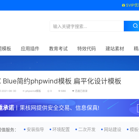
SVIP优
题模板
应用插件
教育考试
特效代码
建站素材
精
 Blue简约phpwind模板 扁平化设计模板
2021-08-30
phpwind模板
0
686
百度已收录
重承诺
丨果核网提供安全交易、信息保真!
安装指导
环境配置
二次开发
网站建设
模板
增值服务：