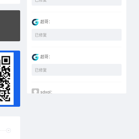
超哥：
已修复
超哥：
已修复
sdxql：
已经买了一个月会员，为何点下载没有反应？
miyunfei0425：