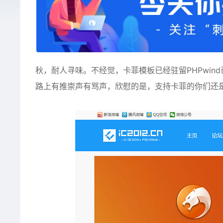
秋，耐人寻味。不经觉，卡菲模板已经驻留PHPwi
路上有推崇声有骂声，欣慰的是，支持卡菲的你们还