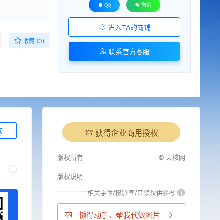
QQ
微信
进入TA的商铺
收藏 (0)
联系官方客服
询
获得企业商用授权
版权所有
© 果核网
版权说明
相关字体/摄影图/音频仅供参考
i
懒得动手，帮我代做图片