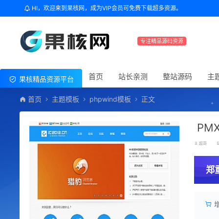
HI，欢迎来到果核网，成为VIP会员可免费下载超多资源。
专注精品源码资源
首页
站长亲测
整站源码
主
果核精品资源平台
首页
主题模板
phpwind模板
正文
PMX
超哥
郑