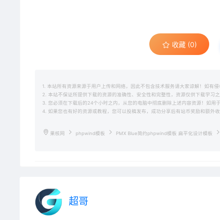
收藏 (0)
1. 本站所有资源来源于用户上传和网络，因此不包含技术服务请大家谅解！如有侵权请邮
2. 本站不保证所提供下载的资源的准确性、安全性和完整性，资源仅供下载学习
3. 您必须在下载后的24个小时之内，从您的电脑中彻底删除上述内容资源！如
4. 如果您也有好的资源或教程，您可以投稿发布，成功分享后有站币奖励和额外
果核网
phpwind模板
PMX Blue简约phpwind模板 扁平化设计模板
超哥