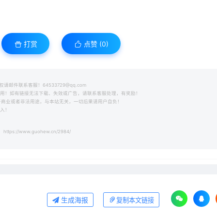
打赏
点赞 (
0
)
件联系客服！64533729@qq.com
之用！如有链接无法下载、失效或广告，请联系客服处理，有奖励！
用于商业或者非法用途，与本站无关，一切后果请用户自负！
收入！
https://www.guohew.cn/2984/
生成海报
复制本文链接