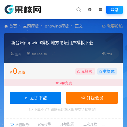
登录
首页
主题模板
phpwind模板
正文
我要投稿
新台州phpwind模板 地方论坛门户模板下载
超哥
2021-08-30
708
0
点赞 (
0
)
收藏 (0)
¥
果核
VIP免费
立即下载
升级会员
下载不了？请联系网站客服提交链接错误！
安装指导
环境配置
二次开发
增值服务：