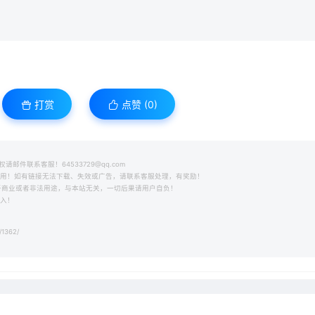
打赏
点赞 (
0
)
件联系客服！64533729@qq.com
之用！如有链接无法下载、失效或广告，请联系客服处理，有奖励！
用于商业或者非法用途，与本站无关，一切后果请用户自负！
收入！
/1362/