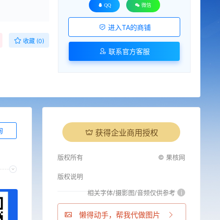
QQ
微信
进入TA的商铺
收藏 (0)
联系官方客服
询
获得企业商用授权
版权所有
© 果核网
版权说明
相关字体/摄影图/音频仅供参考
i
懒得动手，帮我代做图片