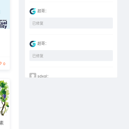
超哥：
已修复
超哥：
已修复
0
sdxql：
已经买了一个月会员，为何点下载没有反应？
miyunfei0425：
点击下载 下载不了
素