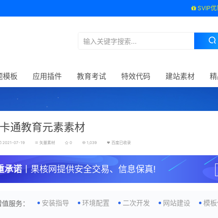
SVIP优
题模板
应用插件
教育考试
特效代码
建站素材
精
卡通教育元素素材
2021-07-19
矢量素材
0
1,039
百度已收录
重承诺
丨果核网提供安全交易、信息保真!
安装指导
环境配置
二次开发
网站建设
模板
增值服务：