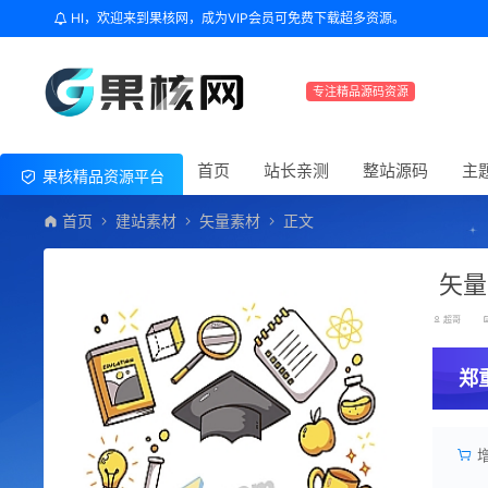
HI，欢迎来到果核网，成为VIP会员可免费下载超多资源。
专注精品源码资源
首页
站长亲测
整站源码
主
果核精品资源平台
首页
建站素材
矢量素材
正文
矢量
超哥
郑