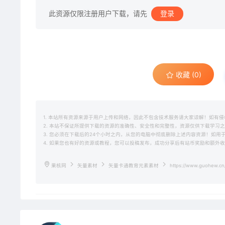
此资源仅限注册用户下载，请先
登录
收藏 (0)
1. 本站所有资源来源于用户上传和网络，因此不包含技术服务请大家谅解！如有侵权请邮
2. 本站不保证所提供下载的资源的准确性、安全性和完整性，资源仅供下载学习
3. 您必须在下载后的24个小时之内，从您的电脑中彻底删除上述内容资源！如
4. 如果您也有好的资源或教程，您可以投稿发布，成功分享后有站币奖励和额外
果核网
矢量素材
矢量卡通教育元素素材
https://www.guohew.cn