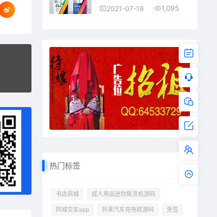
1,095
2021-07-19
热门标签
书店商城
成人用品迷你售货机源码
同城交友app
共享汽车充电桩源码
免签