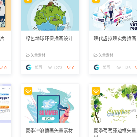
卡片
绿色地球环保插画设计
现代虚拟现实秀插画
矢量素材
矢量素材
超哥
超哥
0
1,273
0
1,136
页
夏季冲浪插画矢量素材
夏季葡萄藤边框矢量