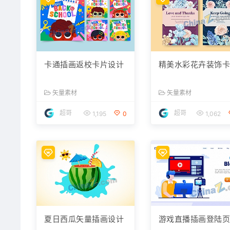
卡通插画返校卡片设计
精美水彩花卉装饰
矢量素材
矢量素材
超哥
超哥
1,195
0
1,062
夏日西瓜矢量插画设计
游戏直播插画登陆