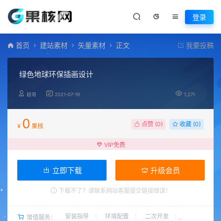
登录
首页
建站素材
矢量素材
正文
我要投稿
绿色地球环保插画设计
超哥
2021-07-19
1,271
0
点赞 (
0
)
收藏 (0)
¥
果核
VIP免费
立即下载
升级会员
下载不了？请联系网站客服提交链接错误！
安装指导
环境配置
二次开发
增值服务：