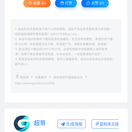
收藏 (0)
打赏
点赞 (
0
)
1. 本站所有资源来源于用户上传和网络，因此不包含技术服务请大家谅解！
如有侵权请邮件联系客服！64533729@qq.com
2. 本站不保证所提供下载的资源的准确性、安全性和完整性，资源仅供下载
学习之用！如有链接无法下载、失效或广告，请联系客服处理，有奖励！
3. 您必须在下载后的24个小时之内，从您的电脑中彻底删除上述内容资
源！如用于商业或者非法用途，与本站无关，一切后果请用户自负！
4. 如果您也有好的资源或教程，您可以投稿发布，成功分享后有站币奖励和
额外收入！
果核网
矢量素材
绿色地球环保插画设计
https://www.guohew.cn/1419/
超哥
生成海报
复制本文链接