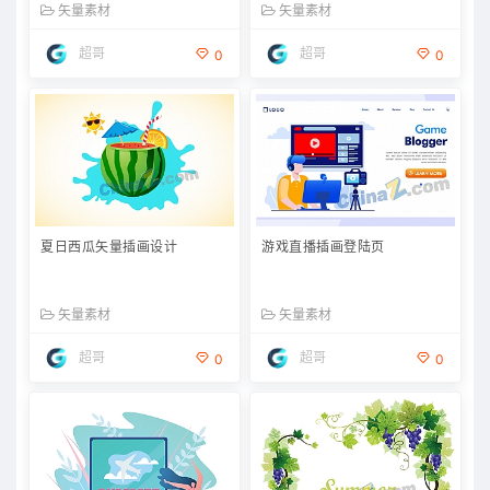
矢量素材
矢量素材
超哥
超哥
0
0
夏日西瓜矢量插画设计
游戏直播插画登陆页
矢量素材
矢量素材
超哥
超哥
0
0