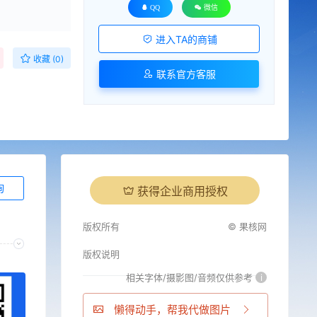
QQ
微信
进入TA的商铺
收藏 (0)
联系官方客服
询
获得企业商用授权
版权所有
© 果核网
版权说明
相关字体/摄影图/音频仅供参考
i
懒得动手，帮我代做图片