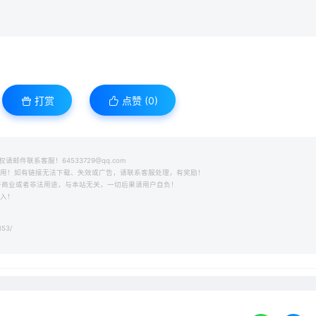
打赏
点赞 (
0
)
件联系客服！64533729@qq.com
之用！如有链接无法下载、失效或广告，请联系客服处理，有奖励！
用于商业或者非法用途，与本站无关，一切后果请用户自负！
收入！
353/