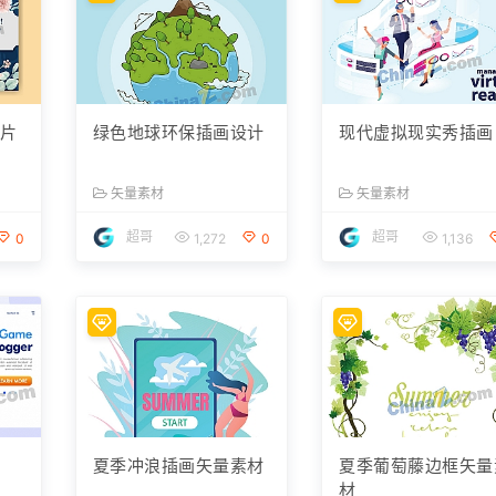
卡片
绿色地球环保插画设计
现代虚拟现实秀插画
矢量素材
矢量素材
超哥
超哥
0
1,272
0
1,136
页
夏季冲浪插画矢量素材
夏季葡萄藤边框矢量
材