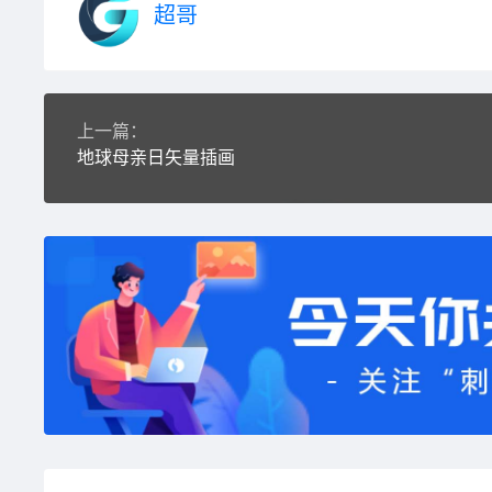
超哥
上一篇：
地球母亲日矢量插画