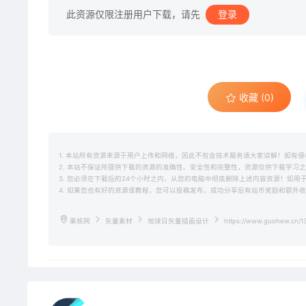
此资源仅限注册用户下载，请先
登录
收藏 (0)
1. 本站所有资源来源于用户上传和网络，因此不包含技术服务请大家谅解！如有侵权请邮
2. 本站不保证所提供下载的资源的准确性、安全性和完整性，资源仅供下载学习
3. 您必须在下载后的24个小时之内，从您的电脑中彻底删除上述内容资源！如
4. 如果您也有好的资源或教程，您可以投稿发布，成功分享后有站币奖励和额外
果核网
矢量素材
地球日矢量插画设计
https://www.guohew.cn/1