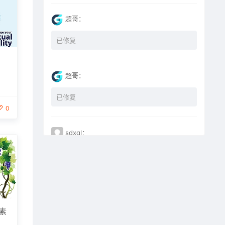
超哥：
已修复
超哥：
已修复
0
sdxql：
已经买了一个月会员，为何点下载没有反应？
miyunfei0425：
点击下载 下载不了
素