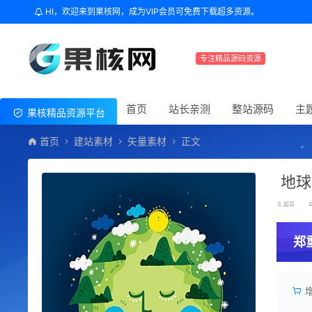
HI，欢迎来到果核网，成为VIP会员可免费下载超多资源。
专注精品源码资源
首页
站长亲测
整站源码
主
果核精品资源平台
首页
建站素材
矢量素材
正文
地球
超哥
郑