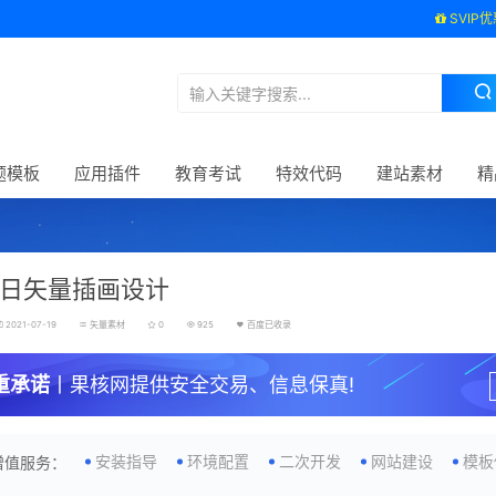
SVIP优
题模板
应用插件
教育考试
特效代码
建站素材
精
日矢量插画设计
2021-07-19
矢量素材
0
925
百度已收录
重承诺
丨果核网提供安全交易、信息保真!
安装指导
环境配置
二次开发
网站建设
模板
增值服务：