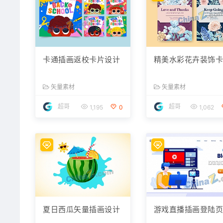
卡通插画返校卡片设计
精美水彩花卉装饰
矢量素材
矢量素材
超哥
超哥
1,195
0
1,062
夏日西瓜矢量插画设计
游戏直播插画登陆