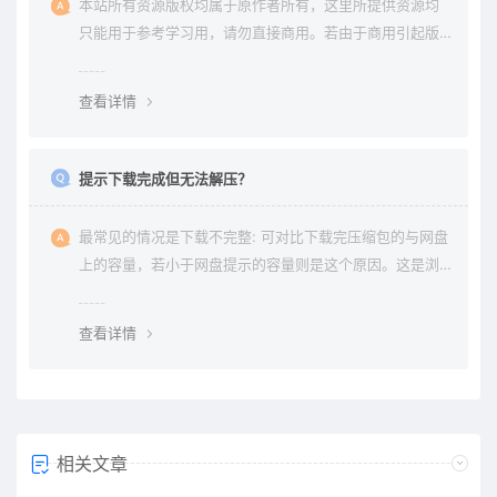
本站所有资源版权均属于原作者所有，这里所提供资源均
只能用于参考学习用，请勿直接商用。若由于商用引起版
权纠纷与本站无关。
查看详情
提示下载完成但无法解压？
最常见的情况是下载不完整: 可对比下载完压缩包的与网盘
上的容量，若小于网盘提示的容量则是这个原因。这是浏
览器下载的bug，建议用清除浏览器缓存重新下载。
查看详情
相关文章