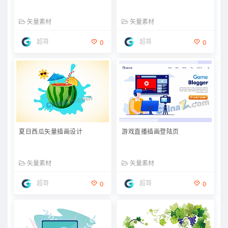
矢量素材
矢量素材
超哥
超哥
0
0
夏日西瓜矢量插画设计
游戏直播插画登陆页
矢量素材
矢量素材
超哥
超哥
0
0