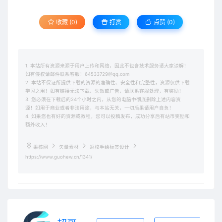
收藏 (0)
打赏
点赞 (
0
)
1. 本站所有资源来源于用户上传和网络，因此不包含技术服务请大家谅解！
如有侵权请邮件联系客服！64533729@qq.com
2. 本站不保证所提供下载的资源的准确性、安全性和完整性，资源仅供下载
学习之用！如有链接无法下载、失效或广告，请联系客服处理，有奖励！
3. 您必须在下载后的24个小时之内，从您的电脑中彻底删除上述内容资
源！如用于商业或者非法用途，与本站无关，一切后果请用户自负！
4. 如果您也有好的资源或教程，您可以投稿发布，成功分享后有站币奖励和
额外收入！
果核网
矢量素材
返校手绘标签设计
https://www.guohew.cn/1341/