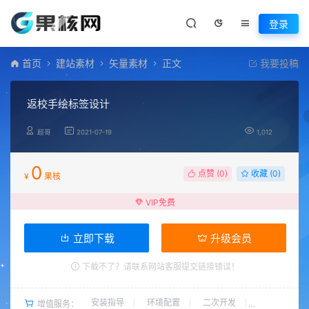
登录
首页
建站素材
矢量素材
正文
我要投稿
返校手绘标签设计
超哥
2021-07-19
1,012
0
点赞 (
0
)
收藏 (0)
¥
果核
VIP免费
立即下载
升级会员
下载不了？请联系网站客服提交链接错误！
安装指导
环境配置
二次开发
增值服务：