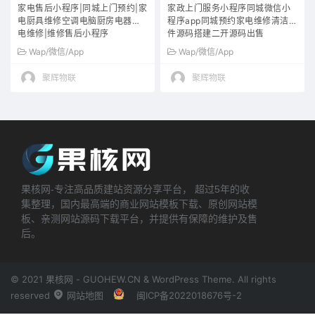
家电售后小程序|同城上门预约|家
家政上门服务小程序同城微信小
电厨具维修空调电脑厨房电器水
程序app同城预约家电维修清洁软
电维修|维修售后小程序
件源码搭建二开源码出售
Wap/微信/App
Wap/微信/App
聚辉物联
聚辉物联
果核网-专注高品质建站资源分享平台， 超过5年的收
集整理，国内最高端的商业网站模板下载、原创网站模
板、亲测网站源码下载平台，并提供有保障的维护及售
后。
© 2021 果核网 - GUOHEW.CN & WordPress Theme. All rights
reserved
网站地图
闽ICP备2022018676号-2