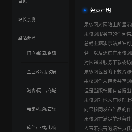
首页
免责声明
站长亲测
果核网对网站上所显示
果核网服务中的任何信
整站源码
总裁主题演示站其许可
务，以及通过在果核网
门户/新闻/资讯
对因通过服务下载或访
果核网包含的下载资源
企业/公司/政府
果核网作为模板共享网
淘客/网店/商城
但是当版权拥有者提出
果核网对他人在网站上
电影/视频/音乐
向果核网发布作品的作
果核网在满足前款条件
软件/下载/电脑
人带来损害的赔偿责任