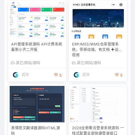
API管理系统源码 API计费系统
ERP/MES/WMS仓库管理系
最新小齐二开版
统，带移动端，有文档
运行
视频
其它/网站/源码
其它/网站/源码
超哥
超哥
5
5
表情密文翻译器源码HTML源
2026全新聚合登录系统源码 一
码
栈式配置全部快捷登录接口