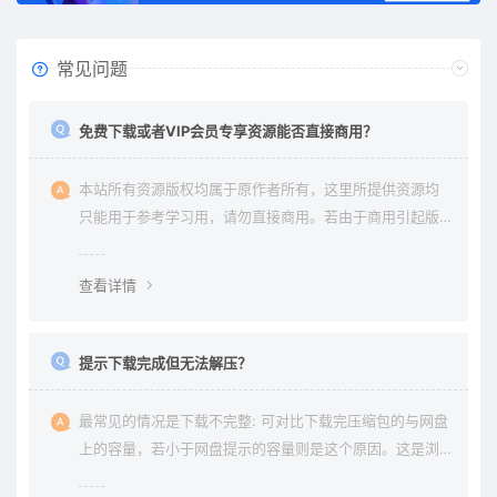
常见问题
免费下载或者VIP会员专享资源能否直接商用？
本站所有资源版权均属于原作者所有，这里所提供资源均
只能用于参考学习用，请勿直接商用。若由于商用引起版
权纠纷与本站无关。
查看详情
提示下载完成但无法解压？
最常见的情况是下载不完整: 可对比下载完压缩包的与网盘
上的容量，若小于网盘提示的容量则是这个原因。这是浏
览器下载的bug，建议用清除浏览器缓存重新下载。