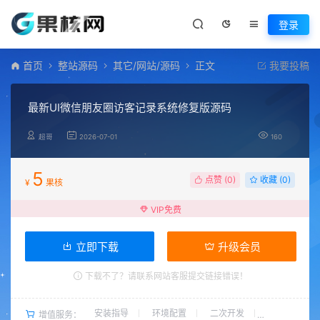
登录
首页
整站源码
其它/网站/源码
正文
我要投稿
最新UI微信朋友圈访客记录系统修复版源码
超哥
2026-07-01
160
5
点赞 (
0
)
收藏 (0)
¥
果核
VIP免费
立即下载
升级会员
下载不了？请联系网站客服提交链接错误！
安装指导
环境配置
二次开发
增值服务：