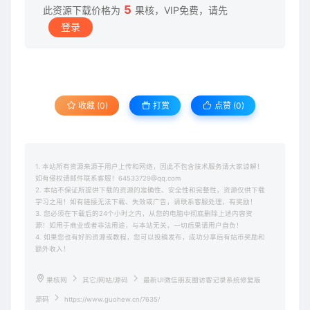
5
此资源下载价格为
果核，VIP免费，请先
登录
收藏 (0)
打赏
点赞 (
0
)
1. 本站所有资源来源于用户上传和网络，因此不包含技术服务请大家谅解！
如有侵权请邮件联系客服！64533729@qq.com
2. 本站不保证所提供下载的资源的准确性、安全性和完整性，资源仅供下载
学习之用！如有链接无法下载、失效或广告，请联系客服处理，有奖励！
3. 您必须在下载后的24个小时之内，从您的电脑中彻底删除上述内容资
源！如用于商业或者非法用途，与本站无关，一切后果请用户自负！
4. 如果您也有好的资源或教程，您可以投稿发布，成功分享后有站币奖励和
额外收入！
果核网
其它/网站/源码
最新UI微信朋友圈访客记录系统修复版
源码
https://www.guohew.cn/7635/