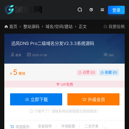
登录
首页
整站源码
域名/空间/建站
正文
我要投稿
迅风DNS Pro二级域名分发V2.3.3系统源码
超哥
2025-11-28
265
5
点赞 (
0
)
收藏 (0)
¥
果核
VIP免费
立即下载
升级会员
下载不了？请联系网站客服提交链接错误！
安装指导
环境配置
二次开发
增值服务：