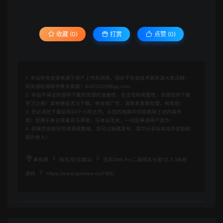
收藏 (0)
打赏
点赞 (
0
)
1. 本站所有资源来源于用户上传和网络，因此不包含技术服务请大家谅解！
如有侵权请邮件联系客服！64533729@qq.com
2. 本站不保证所提供下载的资源的准确性、安全性和完整性，资源仅供下载
学习之用！如有链接无法下载、失效或广告，请联系客服处理，有奖励！
3. 您必须在下载后的24个小时之内，从您的电脑中彻底删除上述内容资
源！如用于商业或者非法用途，与本站无关，一切后果请用户自负！
4. 如果您也有好的资源或教程，您可以投稿发布，成功分享后有站币奖励和
额外收入！
果核网
域名/空间/建站
迅风DNS Pro二级域名分发V2.3.3系统
源码
https://www.guohew.cn/7166/