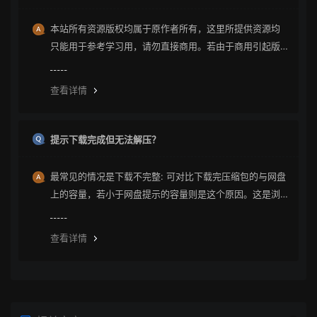
本站所有资源版权均属于原作者所有，这里所提供资源均
只能用于参考学习用，请勿直接商用。若由于商用引起版
权纠纷与本站无关。
查看详情
提示下载完成但无法解压？
最常见的情况是下载不完整: 可对比下载完压缩包的与网盘
上的容量，若小于网盘提示的容量则是这个原因。这是浏
览器下载的bug，建议用清除浏览器缓存重新下载。
查看详情