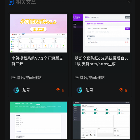
相关文章
小笑授权系统V7.3全开源版支
梦幻全套防红cos系统带后台5.
持二开
1版 支持http/https生成
域名/空间/建站
域名/空间/建站
超哥
超哥
5
5