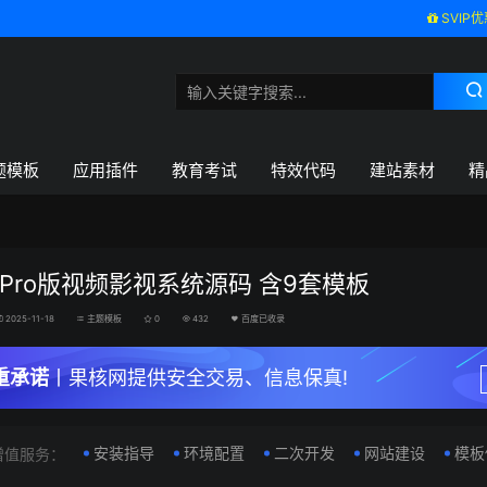
SVIP优
题模板
应用插件
教育考试
特效代码
建站素材
精
Pro版视频影视系统源码 含9套模板
2025-11-18
主题模板
0
432
百度已收录
重承诺
丨果核网提供安全交易、信息保真!
安装指导
环境配置
二次开发
网站建设
模板
增值服务：