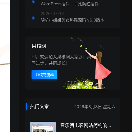
WordPress插件 – 子比防红插件
2026-07-16
随机小姐姐美女热舞源码 v6.0版本
果核网
Hi，欢迎加入果核网大家庭，共
同进步，共同成长！
QQ交流群
热门文章
2026年8月8日 星期六
音乐猪电影网站简约响应式苹果cms模板