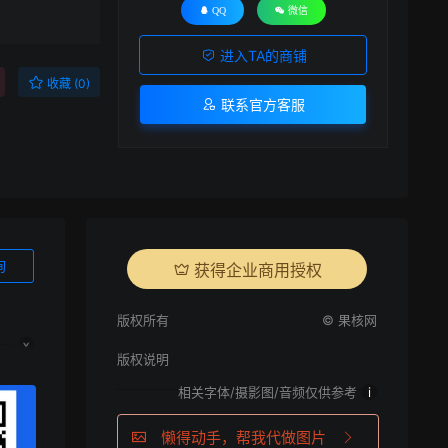
QQ
微信
进入TA的商铺
收藏 (0)
联系官方客服
询
获得企业商用授权
版权所有
© 果核网
版权说明
相关字体/摄影图/音频仅供参考
i
懒得动手，帮我代做图片