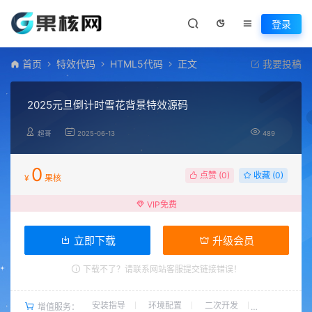
登录
首页
特效代码
HTML5代码
正文
我要投稿
2025元旦倒计时雪花背景特效源码
超哥
2025-06-13
489
0
点赞 (
0
)
收藏 (0)
¥
果核
VIP免费
立即下载
升级会员
下载不了？请联系网站客服提交链接错误！
安装指导
环境配置
二次开发
增值服务：