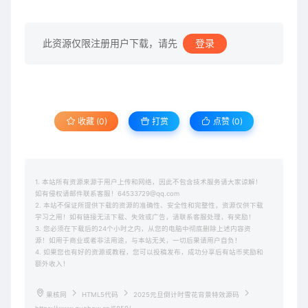
此资源仅限注册用户下载，请先
登录
收藏 (0)
打赏
点赞 (
0
)
1. 本站所有资源来源于用户上传和网络，因此不包含技术服务请大家谅解！
如有侵权请邮件联系客服！64533729@qq.com
2. 本站不保证所提供下载的资源的准确性、安全性和完整性，资源仅供下载
学习之用！如有链接无法下载、失效或广告，请联系客服处理，有奖励！
3. 您必须在下载后的24个小时之内，从您的电脑中彻底删除上述内容资
源！如用于商业或者非法用途，与本站无关，一切后果请用户自负！
4. 如果您也有好的资源或教程，您可以投稿发布，成功分享后有站币奖励和
额外收入！
果核网
HTML5代码
2025元旦倒计时雪花背景特效源码