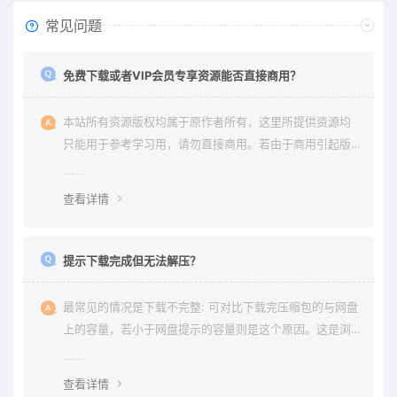
常见问题
免费下载或者VIP会员专享资源能否直接商用？
本站所有资源版权均属于原作者所有，这里所提供资源均
只能用于参考学习用，请勿直接商用。若由于商用引起版
权纠纷与本站无关。
查看详情
提示下载完成但无法解压？
最常见的情况是下载不完整: 可对比下载完压缩包的与网盘
上的容量，若小于网盘提示的容量则是这个原因。这是浏
览器下载的bug，建议用清除浏览器缓存重新下载。
查看详情