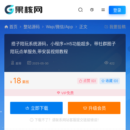
登录
首页
整站源码
Wap/微信/App
正文
我要投稿
搭子陪玩系统源码，小程序+H5功能超多，带社群圈子
陪玩点单服务,带安装视频教程
超哥
2025-05-30
422
18
点赞 (
0
)
收藏 (0)
¥
果核
VIP免费
立即下载
升级会员
下载不了？请联系网站客服提交链接错误！