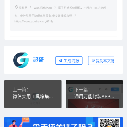
果核网
Wap/微信/App
搭子陪玩系统源码，小程序+H5功能超
多，带社群圈子陪玩点单服务,带安装视频教程
https://www.guohew.cn/6718/
超哥
生成海报
复制本文链接
上一篇：
下一篇：
微信实用工具箱集合小程序源码
通用万能封装APP源码(可以封装任意网站,H5游戏,盒子,手游等等)带教程