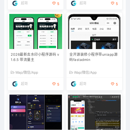
超哥
超哥
5
5
2026最新去水印小程序源码 v
全开源装修小程序带uniapp源
1.6.5 带流量主
码fastadmin
Wap/微信/App
Wap/微信/App
超哥
超哥
5
5