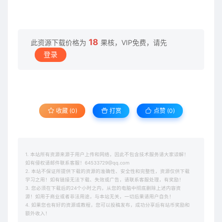
18
此资源下载价格为
果核，VIP免费，请先
登录
收藏 (0)
打赏
点赞 (
0
)
1. 本站所有资源来源于用户上传和网络，因此不包含技术服务请大家谅解！
如有侵权请邮件联系客服！64533729@qq.com
2. 本站不保证所提供下载的资源的准确性、安全性和完整性，资源仅供下载
学习之用！如有链接无法下载、失效或广告，请联系客服处理，有奖励！
3. 您必须在下载后的24个小时之内，从您的电脑中彻底删除上述内容资
源！如用于商业或者非法用途，与本站无关，一切后果请用户自负！
4. 如果您也有好的资源或教程，您可以投稿发布，成功分享后有站币奖励和
额外收入！