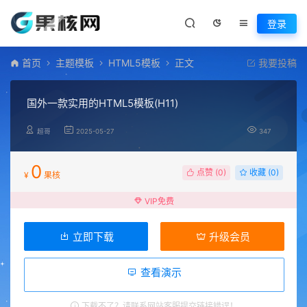
登录
首页
主题模板
HTML5模板
正文
我要投稿
国外一款实用的HTML5模板(H11)
超哥
2025-05-27
347
0
点赞 (
0
)
收藏 (0)
¥
果核
VIP免费
立即下载
升级会员
查看演示
下载不了？请联系网站客服提交链接错误！