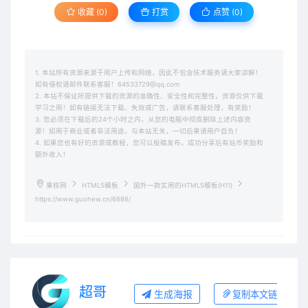
收藏 (0)
打赏
点赞 (
0
)
1. 本站所有资源来源于用户上传和网络，因此不包含技术服务请大家谅解！
如有侵权请邮件联系客服！64533729@qq.com
2. 本站不保证所提供下载的资源的准确性、安全性和完整性，资源仅供下载
学习之用！如有链接无法下载、失效或广告，请联系客服处理，有奖励！
3. 您必须在下载后的24个小时之内，从您的电脑中彻底删除上述内容资
源！如用于商业或者非法用途，与本站无关，一切后果请用户自负！
4. 如果您也有好的资源或教程，您可以投稿发布，成功分享后有站币奖励和
额外收入！
果核网
HTML5模板
国外一款实用的HTML5模板(H11)
https://www.guohew.cn/6686/
超哥
生成海报
复制本文链接