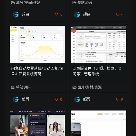
域名/空间/建站
整站源码
超哥
超哥
5
5
闲鱼自动发货系统/自动回复/闲
网页版文件（证照、档案、合
鱼AI回复系统源码
同等）管理系统
整站源码
图片/素材/资源
超哥
超哥
5
5