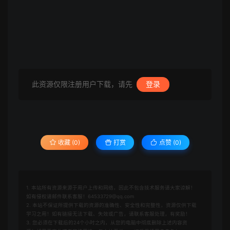
此资源仅限注册用户下载，请先
登录
收藏 (0)
打赏
点赞 (
0
)
1. 本站所有资源来源于用户上传和网络，因此不包含技术服务请大家谅解！
如有侵权请邮件联系客服！64533729@qq.com
2. 本站不保证所提供下载的资源的准确性、安全性和完整性，资源仅供下载
学习之用！如有链接无法下载、失效或广告，请联系客服处理，有奖励！
3. 您必须在下载后的24个小时之内，从您的电脑中彻底删除上述内容资