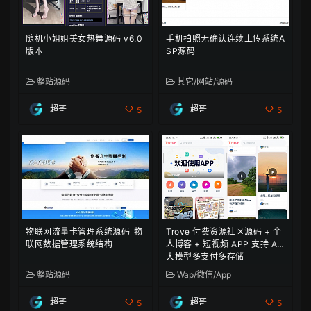
随机小姐姐美女热舞源码 v6.0
手机拍照无确认连续上传系统A
版本
SP源码
整站源码
其它/网站/源码
超哥
超哥
5
5
物联网流量卡管理系统源码_物
Trove 付费资源社区源码 + 个
联网数据管理系统结构
人博客 + 短视频 APP 支持 AI
大模型多支付多存储
整站源码
Wap/微信/App
超哥
超哥
5
5