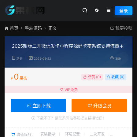
登录
首页
整站源码
正文
我要投稿
2025新版二开微信发卡小程序源码卡密系统支持流量主
超哥
2025-05-22
389
0
点赞 (
0
)
收藏 (0)
¥
果核
VIP免费
立即下载
升级会员
下载不了？请联系网站客服提交链接错误！
安装指导
环境配置
二次开发
增值服务：