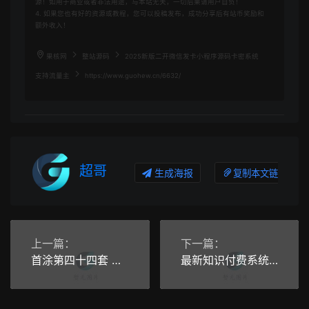
源！如用于商业或者非法用途，与本站无关，一切后果请用户自负！
4. 如果您也有好的资源或教程，您可以投稿发布，成功分享后有站币奖励和
额外收入！
果核网
整站源码
2025新版二开微信发卡小程序源码卡密系统
支持流量主
https://www.guohew.cn/6632/
超哥
生成海报
复制本文链接
上一篇：
下一篇：
首涂第四十四套 苹果CMS V10模板源码
最新知识付费系统网站源码 PC+H5双端 适用视频教程 网课系统 付费下载等