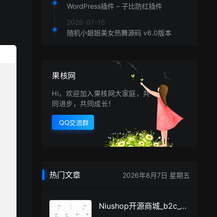
WordPress插件 – 子比防红插件
2026-07-16
随机小姐姐美女热舞源码 v6.0版本
果核网
Hi，欢迎加入果核网大家庭，共
同进步，共同成长！
QQ交流群
热门文章
2026年8月7日 星期五
Niushop开源商城_b2c_v5_dev-v5.0.3