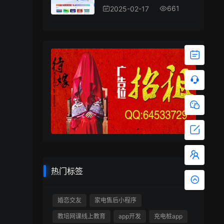
661
2025-02-17
热门标签
婚恋交友
家电售后小程序
教培网课线上教育
app开发
充电桩app