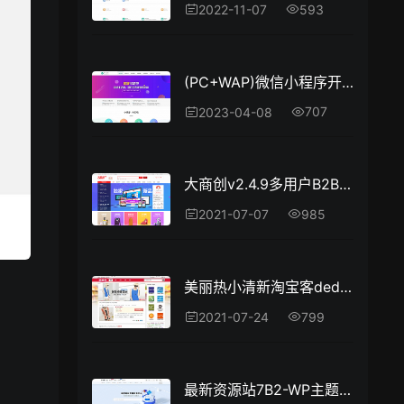
593
2022-11-07
(PC+WAP)微信小程序开发代理展示销售pbootcms网站模板 软件开发公司网站源码
707
2023-04-08
大商创v2.4.9多用户B2B2C商城系统全开源破解版源码+WAP手机端+微信商城+微分销+拼团+七套前端模板
985
2021-07-07
美丽热小清新淘宝客dede织梦源码下载
799
2021-07-24
最新资源站7B2-WP主题源码 – WordPress主题 附教程