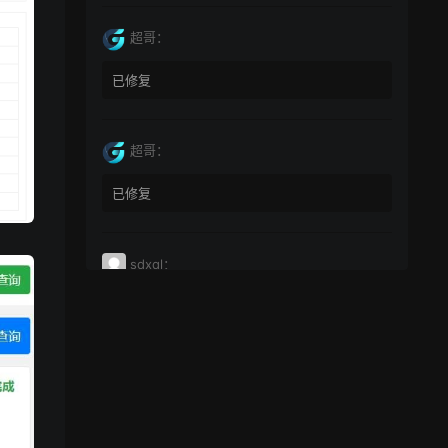
超哥：
已修复
超哥：
已修复
sdxql：
已经买了一个月会员，为何点下载没有反应？
miyunfei0425：
点击下载 下载不了