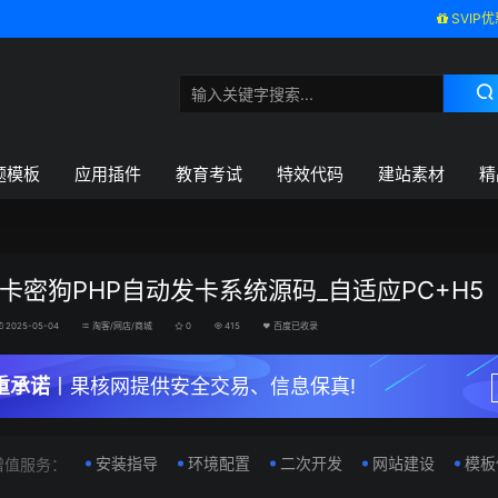
SVIP优
题模板
应用插件
教育考试
特效代码
建站素材
精
卡密狗PHP自动发卡系统源码_自适应PC+H5
2025-05-04
淘客/网店/商城
0
415
百度已收录
重承诺
丨果核网提供安全交易、信息保真!
安装指导
环境配置
二次开发
网站建设
模板
增值服务：