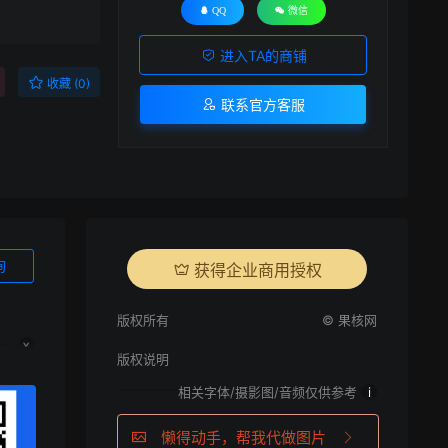
QQ
微信
进入TA的商铺
收藏 (0)
联系官方客服
询
获得企业商用授权
版权所有
© 果核网
版权说明
相关字体/摄影图/音频仅供参考
i
懒得动手，帮我代做图片