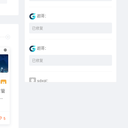
超哥：
已修复
超哥：
已修复
sdxql：
库管
已经买了一个月会员，为何点下载没有反应？
有
miyunfei0425：
5
点击下载 下载不了