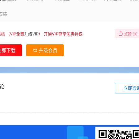
安装
果核
（VIP免费
升级VIP
）
开通VIP尊享优惠特权
点赞 (
0
)
立即下载
升级会员
论
立即咨