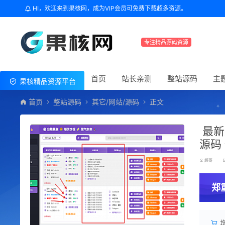
HI，欢迎来到果核网，成为VIP会员可免费下载超多资源。
专注精品源码资源
首页
站长亲测
整站源码
主
果核精品资源平台
首页
整站源码
其它/网站/源码
正文
最新
源码
超哥
郑