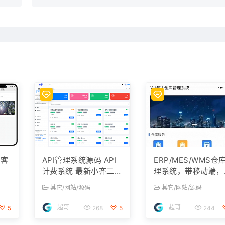
访客
API管理系统源码 API
ERP/MES/WMS仓
码
计费系统 最新小齐二开
理系统，带移动端，
版
文档
运行视频
其它/网站/源码
其它/网站/源码
超哥
超哥
5
268
5
244