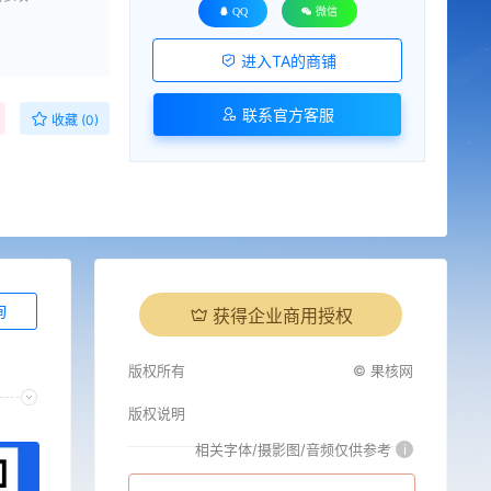
QQ
微信
进入TA的商铺
联系官方客服
收藏 (0)
询
获得企业商用授权
版权所有
© 果核网
版权说明
相关字体/摄影图/音频仅供参考
i