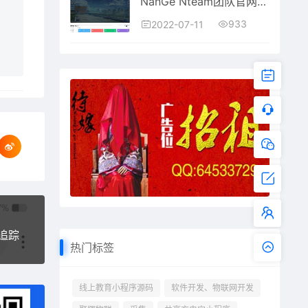
NanGe Nteam团队官网源码全解版/移除后门授权
933
2022-07-11
追踪
热门标签
线上教育小程序源码
软件开发、物联网开发