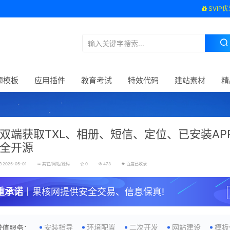
SVIP优
题模板
应用插件
教育考试
特效代码
建站素材
精
双端获取TXL、相册、短信、定位、已安装AP
 全开源
2025-05-01
其它/网站/源码
0
473
百度已收录
重承诺
丨果核网提供安全交易、信息保真!
安装指导
环境配置
二次开发
网站建设
模板
增值服务：