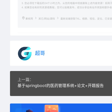
3. 您必须在下载后的24个小时之内，从您的电脑中彻底删除上述内容资源！如
4. 如果您也有好的资源或教程，您可以投稿发布，成功分享后有站币奖励和额外
果核网
其它/网站/源码
最新双端获取TXL、相册、短信、定位、已安装
超哥
上一篇：
基于springboot的医药管理系统+论文+开题报告