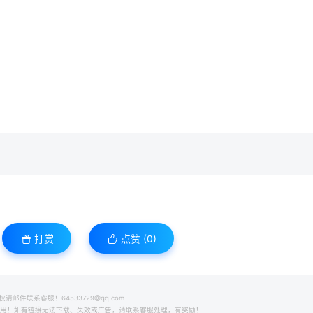
打赏
点赞 (
0
)
件联系客服！64533729@qq.com
之用！如有链接无法下载、失效或广告，请联系客服处理，有奖励！