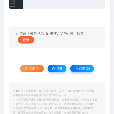
5
此资源下载价格为
果核，VIP免费，请先
登录
收藏 (0)
打赏
点赞 (
0
)
1. 本站所有资源来源于用户上传和网络，因此不包含技术服务请大家谅解！
如有侵权请邮件联系客服！64533729@qq.com
2. 本站不保证所提供下载的资源的准确性、安全性和完整性，资源仅供下载
学习之用！如有链接无法下载、失效或广告，请联系客服处理，有奖励！
3. 您必须在下载后的24个小时之内，从您的电脑中彻底删除上述内容资
源！如用于商业或者非法用途，与本站无关，一切后果请用户自负！