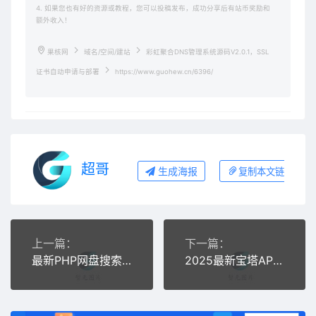
4. 如果您也有好的资源或教程，您可以投稿发布，成功分享后有站币奖励和
额外收入！
果核网
域名/空间/建站
彩虹聚合DNS管理系统源码V2.0.1，SSL
证书自动申请与部署
https://www.guohew.cn/6396/
超哥
生成海报
复制本文链接
上一篇：
下一篇：
最新PHP网盘搜索引擎系统源码 附教程
2025最新宝塔API一键建站系统源码