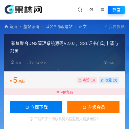
登录
首页
整站源码
域名/空间/建站
正文
我要投稿
彩虹聚合DNS管理系统源码V2.0.1，SSL证书自动申请与
部署
超哥
2024-12-29
555
5
点赞 (
0
)
收藏 (0)
¥
果核
VIP免费
立即下载
升级会员
下载不了？请联系网站客服提交链接错误！