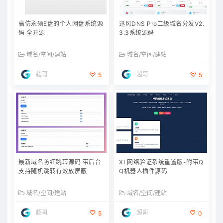
高仿永硕E盘的个人网盘系统源
迅风DNS Pro二级域名分发V2.
码 全开源
3.3系统源码
域名/空间/建站
域名/空间/建站
超哥
超哥
5
5
最新域名防红跳转源码 带后台
XL网络验证系统重置版-附带Q
支持随机跳转有效放屏蔽
Q机器人插件源码
域名/空间/建站
域名/空间/建站
超哥
超哥
5
0