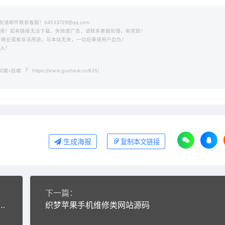
件联系客服！64533729@qq.com
之用！如有链接无法下载、失效或广告，请联系客服处理，有奖励！
用于商业或者非法用途，与本站无关，一切后果请用户自负！
收入！
前端+后端
https://www.guohew.cn/635/
生成海报
复制本文链接
下一篇：
.0泛目录站群源码：支持MIP自动推送+搜索引擎快速收录+自主设置伪静态
织梦苹果手机维修类网站源码