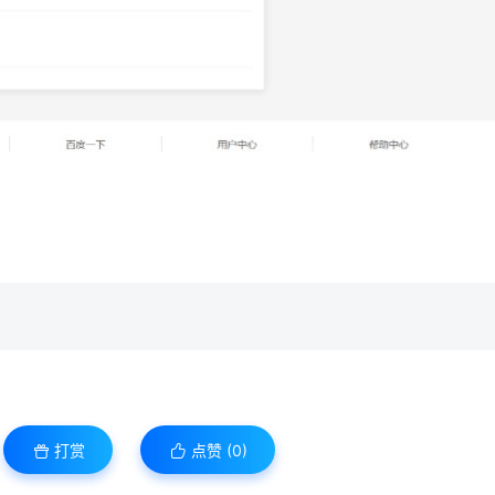
打赏
点赞 (
0
)