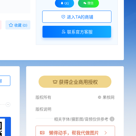
QQ
微信
进入TA的商铺
收藏 (0)
联系官方客服
询
获得企业商用授权
版权所有
© 果核网
版权说明
相关字体/摄影图/音频仅供参考
i
懒得动手，帮我代做图片