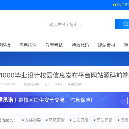
SVIP优
题模板
应用插件
教育考试
特效代码
建站素材
精
1000毕业设计校园信息发布平台网站源码前端
2021-07-06
其它/网站/源码
0
968
百度已收录
重承诺
丨果核网提供安全交易、信息保真!
安装指导
环境配置
二次开发
网站建设
模板
增值服务：