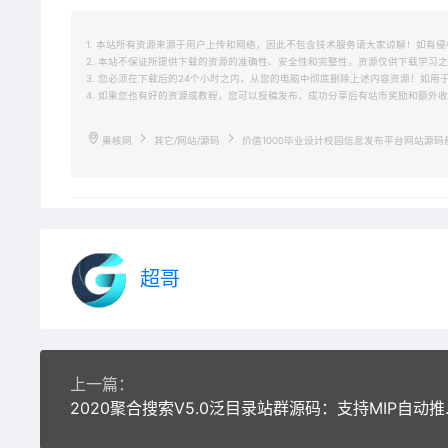
1. 本站所有资源来源于用户上传和网络，因此不包含技术服务请大家谅解！如有侵权请邮
2. 本站不保证所提供下载的资源的准确性、安全性和完整性，资源仅供下载学习
3. 您必须在下载后的24个小时之内，从您的电脑中彻底删除上述内容资源！如
4. 如果您也有好的资源或教程，您可以投稿发布，成功分享后有站币奖励和额外
果核网
其它/网站/源码
价值1000毕业设计校园信息发布平台网站源码
超哥
上一篇：
2020聚合搜索V5