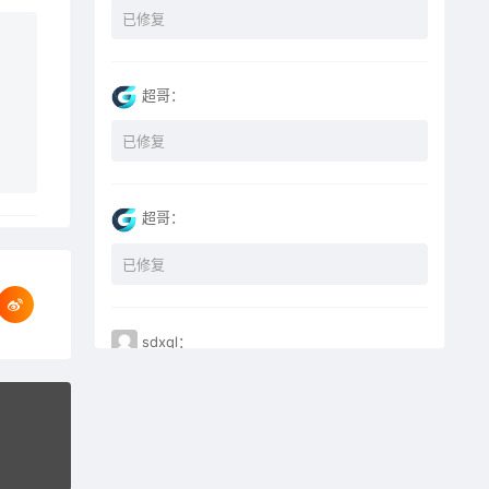
已修复
超哥：
已修复
超哥：
已修复
sdxql：
已经买了一个月会员，为何点下载没有反应？
miyunfei0425：