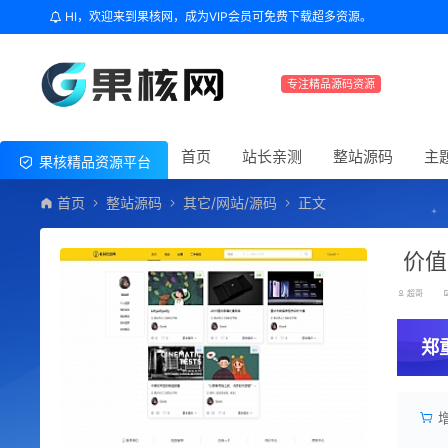
HI，欢迎来到果核网，成为VIP会员可免费下载超多资源。
专注精品源码资源
首页
站长亲测
整站源码
主
果核精品资源平台
首页
整站源码
其它/网站/源码
正文
价值
超哥
郑