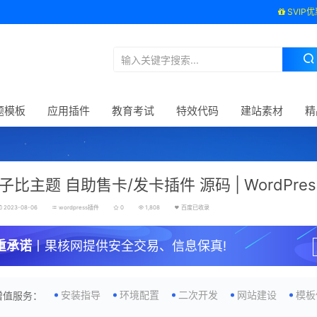
SVIP优
题模板
应用插件
教育考试
特效代码
建站素材
精
ll子比主题 自助售卡/发卡插件 源码 | WordPre
2023-08-06
wordpress插件
0
1,808
百度已收录
重承诺
丨果核网提供安全交易、信息保真!
安装指导
环境配置
二次开发
网站建设
模板
增值服务：