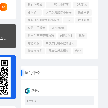
私有化部署
上门预约小程序
书店商城
即时通讯
家电厨具维修小程序
极致主题
同城预约家电维修小程序
书店
软件开发
预约上门系统
Microsoft
共享汽车充电桩源码
闪灵CMS
免签
WordPress发送邮件插件：WP Mail SMTP Pro v3.2.1 – 已激活中文版
婚恋交友
共享摩托艇小程序源码
物联网开发
厨具售后小程序
商业
热门评论
超哥：
已修复