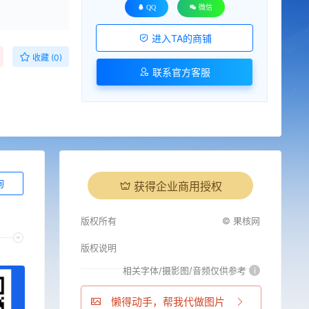
QQ
微信
进入TA的商铺
收藏 (0)
联系官方客服
询
获得企业商用授权
版权所有
© 果核网
版权说明
相关字体/摄影图/音频仅供参考
i
懒得动手，帮我代做图片