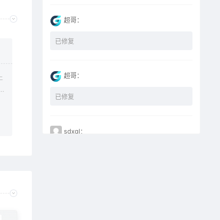
超哥：
已修复
超哥：
上
已修复
sdxql：
已经买了一个月会员，为何点下载没有反应？
miyunfei0425：
点击下载 下载不了