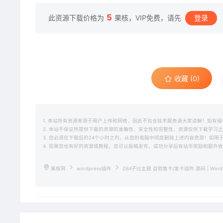
5
此资源下载价格为
果核，VIP免费，请先
登录
收藏 (0)
1. 本站所有资源来源于用户上传和网络，因此不包含技术服务请大家谅解！如有侵权请邮
2. 本站不保证所提供下载的资源的准确性、安全性和完整性，资源仅供下载学习
3. 您必须在下载后的24个小时之内，从您的电脑中彻底删除上述内容资源！如
4. 如果您也有好的资源或教程，您可以投稿发布，成功分享后有站币奖励和额外
果核网
wordpress插件
Zibll子比主题 自助售卡/发卡插件 源码 | Word