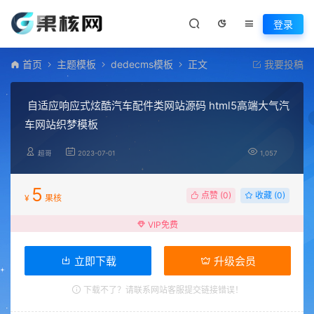
登录
首页
主题模板
dedecms模板
正文
我要投稿
自适应响应式炫酷汽车配件类网站源码 html5高端大气汽
车网站织梦模板
超哥
2023-07-01
1,057
5
点赞 (
0
)
收藏 (0)
¥
果核
VIP免费
立即下载
升级会员
下载不了？请联系网站客服提交链接错误！