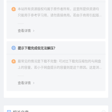
本站所有资源版权均属于原作者所有，这里所提供资源均
只能用于参考学习用，请勿直接商用。若由于商用引起版
权纠纷与本站无关。
查看详情
提示下载完成但无法解压？
最常见的情况是下载不完整: 可对比下载完压缩包的与网盘
上的容量，若小于网盘提示的容量则是这个原因。这是浏
览器下载的bug，建议用清除浏览器缓存重新下载。
查看详情