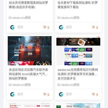
创业资讯博客教程类网站织梦
站长素材下载类网站源码 织梦
模板(自适应手机端)
模板源码下载站
dedecms模板
dedecms模板
超哥
超哥
5
5
自适应响应式炫酷汽车配件类
dedecms在线教育知识付费网
网站源码 html5高端大气汽车
站源码 织梦模板带手机端集成
网站织梦模板
支付功能评论
dedecms模板
dedecms模板
超哥
超哥
5
5