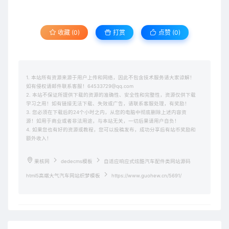
收藏 (0)
打赏
点赞 (
0
)
1. 本站所有资源来源于用户上传和网络，因此不包含技术服务请大家谅解！
如有侵权请邮件联系客服！64533729@qq.com
2. 本站不保证所提供下载的资源的准确性、安全性和完整性，资源仅供下载
学习之用！如有链接无法下载、失效或广告，请联系客服处理，有奖励！
3. 您必须在下载后的24个小时之内，从您的电脑中彻底删除上述内容资
源！如用于商业或者非法用途，与本站无关，一切后果请用户自负！
4. 如果您也有好的资源或教程，您可以投稿发布，成功分享后有站币奖励和
额外收入！
果核网
dedecms模板
自适应响应式炫酷汽车配件类网站源码
html5高端大气汽车网站织梦模板
https://www.guohew.cn/5691/