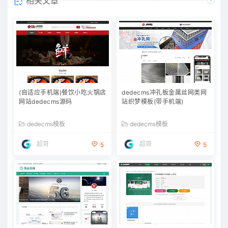
相关文章
(自适应手机端)餐饮小吃火锅店
dedecms冲孔板金属丝网类网
网站dedecms源码
站织梦模板(带手机端)
dedecms模板
dedecms模板
超哥
超哥
5
5