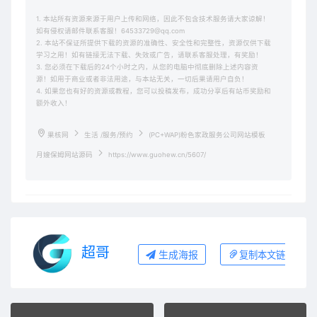
1. 本站所有资源来源于用户上传和网络，因此不包含技术服务请大家谅解！
如有侵权请邮件联系客服！64533729@qq.com
2. 本站不保证所提供下载的资源的准确性、安全性和完整性，资源仅供下载
学习之用！如有链接无法下载、失效或广告，请联系客服处理，有奖励！
3. 您必须在下载后的24个小时之内，从您的电脑中彻底删除上述内容资
源！如用于商业或者非法用途，与本站无关，一切后果请用户自负！
4. 如果您也有好的资源或教程，您可以投稿发布，成功分享后有站币奖励和
额外收入！
果核网
生活 /服务/预约
(PC+WAP)粉色家政服务公司网站模板
月嫂保姆网站源码
https://www.guohew.cn/5607/
超哥
生成海报
复制本文链接