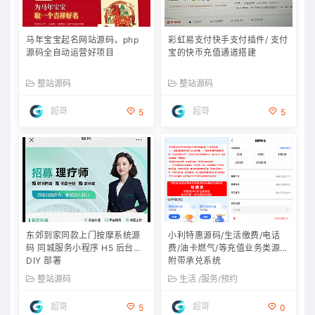
马年宝宝起名网站源码，php
彩虹易支付快手支付插件/ 支付
源码全自动运营好项目
宝的快币充值通道搭建
整站源码
整站源码
超哥
超哥
5
5
东郊到家同款上门按摩系统源
小利特惠源码/生活缴费/电话
码 同城服务小程序 H5 后台可
费/油卡燃气/等充值业务类源码
DIY 部署
附带承兑系统
整站源码
生活 /服务/预约
超哥
超哥
5
0