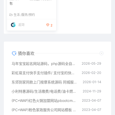
包
生活 /服务/预约
超哥
2
猜你喜欢
马年宝宝起名网站源码，php源码全自动运营好项目
2026-05-29
彩虹易支付快手支付插件/ 支付宝的快币充值通道搭建
2026-02-20
东郊到家同款上门按摩系统源码 同城服务小程序 H5 后台可 DIY 部署
2026-01-14
小利特惠源码/生活缴费/电话费/油卡燃气/等充值业务类源码附带承兑系统
2024-11-29
(PC+WAP)红色火锅加盟网站pbootcms模板 餐饮美食网站源码
2023-04-07
(PC+WAP)粉色家政服务公司网站模板 月嫂保姆网站源码
2023-04-07