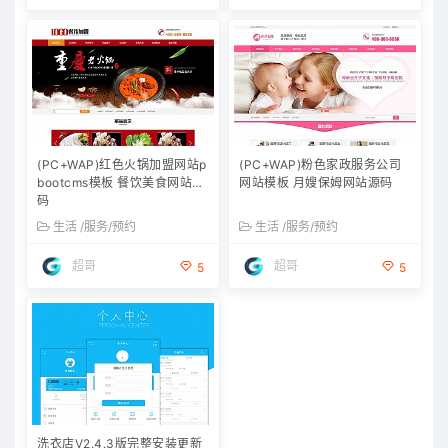
(PC+WAP)红色火锅加盟网站p
(PC+WAP)粉色家政服务公司
bootcms模板 餐饮美食网站源
网站模板 月嫂保姆网站源码
码
生活 /服务/预约
生活 /服务/预约
超哥
超哥
5
5
洗衣店V2.4.3版完整安装更新