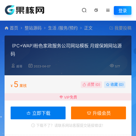
登录
首页
整站源码
生活 /服务/预约
正文
我要投稿
(PC+WAP)粉色家政服务公司网站模板 月嫂保姆网站源
码
超哥
2023-04-07
577
5
点赞 (
0
)
收藏 (0)
¥
果核
VIP免费
立即下载
升级会员
下载不了？请联系网站客服提交链接错误！