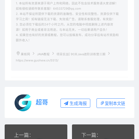
1. 本站所有资源来源于用户上传和网络，因此不包含技术服务请大家谅解！
如有侵权请邮件联系客服！64533729@qq.com
2. 本站不保证所提供下载的资源的准确性、安全性和完整性，资源仅供下载
学习之用！如有链接无法下载、失效或广告，请联系客服处理，有奖励！
3. 您必须在下载后的24个小时之内，从您的电脑中彻底删除上述内容资
源！如用于商业或者非法用途，与本站无关，一切后果请用户自负！
4. 如果您也有好的资源或教程，您可以投稿发布，成功分享后有站币奖励和
额外收入！
果核网
JAVA教程
项目实战] 90天Java进阶训练营三期
https://www.guohew.cn/5513/
超哥
生成海报
复制本文链接
上一篇：
下一篇：