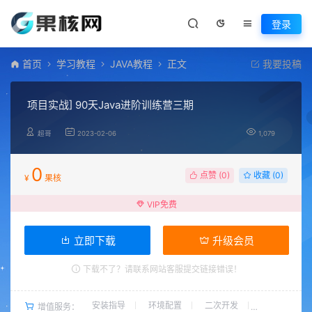
登录
首页
学习教程
JAVA教程
正文
我要投稿
项目实战] 90天Java进阶训练营三期
超哥
2023-02-06
1,079
0
点赞 (
0
)
收藏 (0)
¥
果核
VIP免费
立即下载
升级会员
下载不了？请联系网站客服提交链接错误！
安装指导
环境配置
二次开发
增值服务：