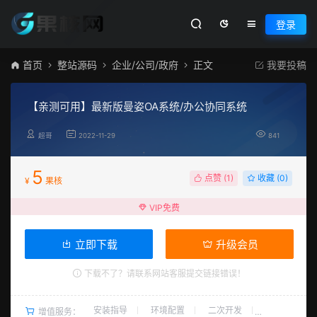
登录
首页
整站源码
企业/公司/政府
正文
我要投稿
【亲测可用】最新版曼姿OA系统/办公协同系统
超哥
2022-11-29
841
5
点赞 (
1
)
收藏 (0)
¥
果核
VIP免费
立即下载
升级会员
下载不了？请联系网站客服提交链接错误！
安装指导
环境配置
二次开发
增值服务：