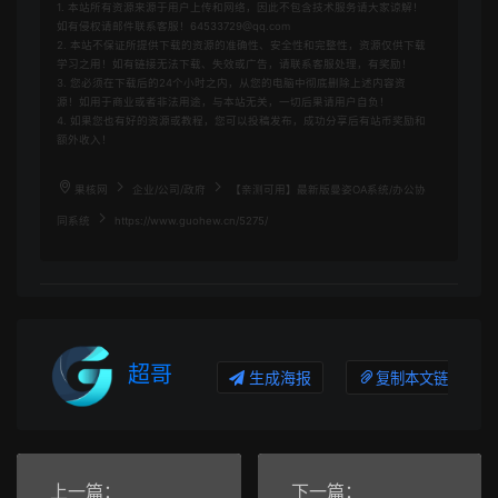
1. 本站所有资源来源于用户上传和网络，因此不包含技术服务请大家谅解！
如有侵权请邮件联系客服！64533729@qq.com
2. 本站不保证所提供下载的资源的准确性、安全性和完整性，资源仅供下载
学习之用！如有链接无法下载、失效或广告，请联系客服处理，有奖励！
3. 您必须在下载后的24个小时之内，从您的电脑中彻底删除上述内容资
源！如用于商业或者非法用途，与本站无关，一切后果请用户自负！
4. 如果您也有好的资源或教程，您可以投稿发布，成功分享后有站币奖励和
额外收入！
果核网
企业/公司/政府
【亲测可用】最新版曼姿OA系统/办公协
同系统
https://www.guohew.cn/5275/
超哥
生成海报
复制本文链接
上一篇：
下一篇：