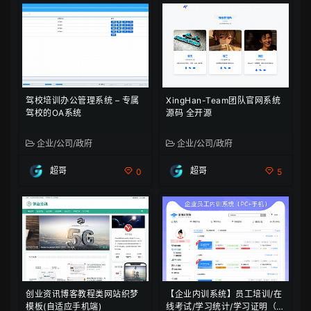
驾校培训办公管理系统 – 专属
XingHan-Team团队官网系统
驾校的OA系统
源码 全开源
企业/公司/政府
企业/公司/政府
超哥
超哥
0
5
创业资讯博客教程类网站织梦
【企业内训系统】员工培训/在
模板(自适应手机端)
线考试/学习统计/学习证明（电