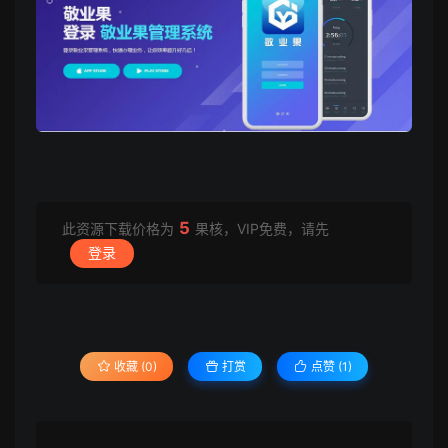
5
此资源下载价格为
果核，VIP免费，请先
登录
收藏 (0)
打赏
点赞 (
1
)