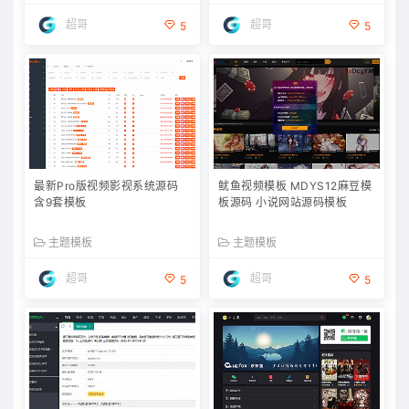
超哥
超哥
5
5
最新Pro版视频影视系统源码
鱿鱼视频模板 MDYS12麻豆模
含9套模板
板源码 小说网站源码模板
主题模板
主题模板
超哥
超哥
5
5