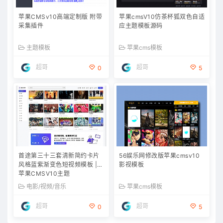
苹果CMSv10高端定制版 附带
苹果cmsV10仿茶杯狐双色自适
采集插件
应主题模板源码
主题模板
苹果cms模板
超哥
超哥
0
5
首途第三十三套清新简约卡片
56娱乐网修改版苹果cmsv10
风格蓝紫渐变色短视频模板 |
影视模板
苹果CMSV10主题
电影/视频/音乐
苹果cms模板
超哥
超哥
0
5