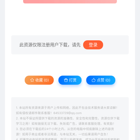
此资源仅限注册用户下载，请先
登录
收藏 (0)
打赏
点赞 (
0
)
1. 本站所有资源来源于用户上传和网络，因此不包含技术服务请大家谅解！
如有侵权请邮件联系客服！64533729@qq.com
2. 本站不保证所提供下载的资源的准确性、安全性和完整性，资源仅供下载
学习之用！如有链接无法下载、失效或广告，请联系客服处理，有奖励！
3. 您必须在下载后的24个小时之内，从您的电脑中彻底删除上述内容资
源！如用于商业或者非法用途，与本站无关，一切后果请用户自负！
4. 如果您也有好的资源或教程，您可以投稿发布，成功分享后有站币奖励和