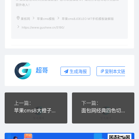
额外收入！
果核网
苹果cms模板
苹果cms8JOELEO MT手机模板破解版
https://www.guohew.cn/5190/
超哥
生成海报
复制本文链接
上一篇：
下一篇：
苹果cms8大橙子主题
面包网经典四色切换电影网站模板