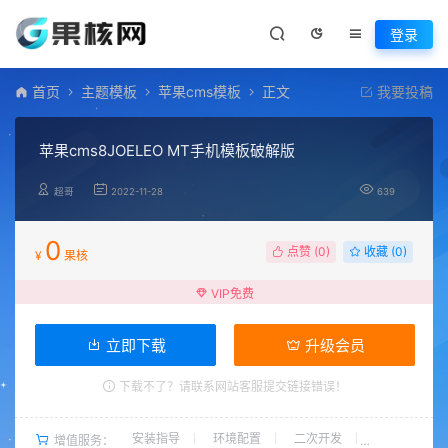
登录
首页
主题模板
苹果cms模板
正文
我要投稿
苹果cms8JOELEO MT手机模板破解版
超哥
2022-11-28
639
0
点赞 (
0
)
收藏 (0)
¥
果核
VIP免费
立即下载
升级会员
下载不了？请联系网站客服提交链接错误！
安装指导
环境配置
二次开发
增值服务：