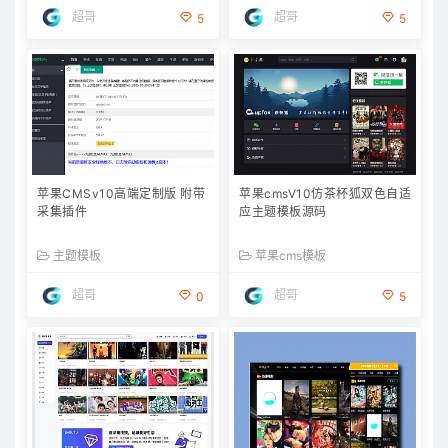
超哥
超哥
5
5
苹果CMSv10高端定制版 附带
苹果cmsV10仿茶杯狐双色自适
采集插件
应主题模板源码
主题模板
苹果cms模板
超哥
超哥
0
5