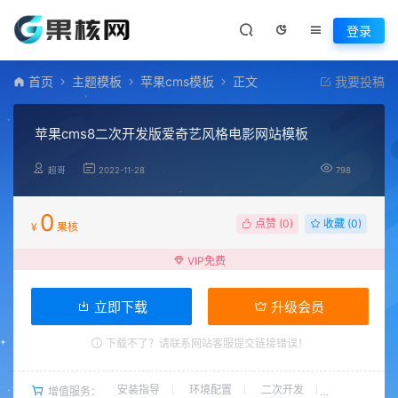
登录
首页
主题模板
苹果cms模板
正文
我要投稿
苹果cms8二次开发版爱奇艺风格电影网站模板
超哥
2022-11-28
798
0
点赞 (
0
)
收藏 (0)
¥
果核
VIP免费
立即下载
升级会员
下载不了？请联系网站客服提交链接错误！
安装指导
环境配置
二次开发
增值服务：