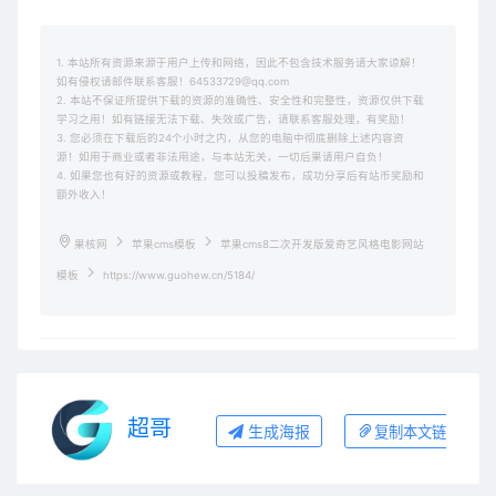
1. 本站所有资源来源于用户上传和网络，因此不包含技术服务请大家谅解！
如有侵权请邮件联系客服！64533729@qq.com
2. 本站不保证所提供下载的资源的准确性、安全性和完整性，资源仅供下载
学习之用！如有链接无法下载、失效或广告，请联系客服处理，有奖励！
3. 您必须在下载后的24个小时之内，从您的电脑中彻底删除上述内容资
源！如用于商业或者非法用途，与本站无关，一切后果请用户自负！
4. 如果您也有好的资源或教程，您可以投稿发布，成功分享后有站币奖励和
额外收入！
果核网
苹果cms模板
苹果cms8二次开发版爱奇艺风格电影网站
模板
https://www.guohew.cn/5184/
超哥
生成海报
复制本文链接