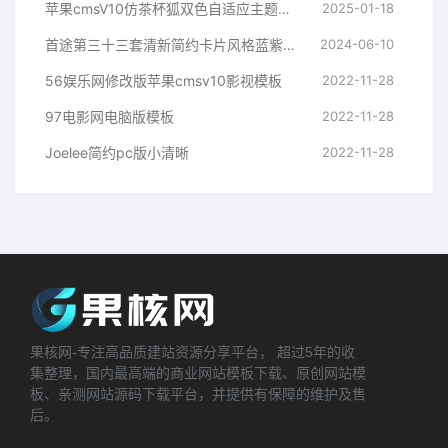
苹果cmsV10仿茶杯狐双色自适应主题模板源码
2025-01-18
首途第三十三套清新简约卡片风格蓝紫渐变色短视频模板 | 苹果CMSV10主题
2024-06-10
56娱乐网修改版苹果cmsv10影视模板
2022-11-28
97电影网电脑版模板
2022-11-28
Joelee简约pc版小清晰
2022-11-28
果核网-专注高品质建站资源分享平台， 超过5年的收
集整理，国内最高端的商业网站模板下载、原创网站模
板、亲测网站源码下载平台，并提供有保障的维护及售
后。