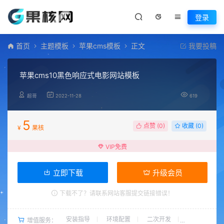
登录
首页
主题模板
苹果cms模板
正文
我要投稿
苹果cms10黑色响应式电影网站模板
超哥
2022-11-28
619
5
点赞 (
0
)
收藏 (0)
¥
果核
VIP免费
立即下载
升级会员
下载不了？请联系网站客服提交链接错误！
安装指导
环境配置
二次开发
增值服务：