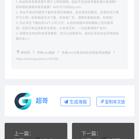
1. 本站所有资源来源于用户上传和网络，因此不包含技术服务请大家谅解！
如有侵权请邮件联系客服！64533729@qq.com
2. 本站不保证所提供下载的资源的准确性、安全性和完整性，资源仅供下载
学习之用！如有链接无法下载、失效或广告，请联系客服处理，有奖励！
3. 您必须在下载后的24个小时之内，从您的电脑中彻底删除上述内容资
源！如用于商业或者非法用途，与本站无关，一切后果请用户自负！
4. 如果您也有好的资源或教程，您可以投稿发布，成功分享后有站币奖励和
额外收入！
果核网
苹果cms模板
苹果cms10黑色响应式电影网站模板
https://www.guohew.cn/5148/
超哥
生成海报
复制本文链接
上一篇：
下一篇：