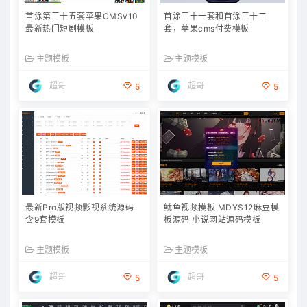
首涂第三十五套苹果CMSv10
首涂三十一套和首涂三十二
最新热门短剧模板
套，苹果cms付费模板
主题模板
主题模板
超哥
超哥
5
5
最新Pro版视频影视系统源码
鱿鱼视频模板 MDYS12麻豆模
含9套模板
板源码 小说网站源码模板
主题模板
主题模板
超哥
超哥
5
5