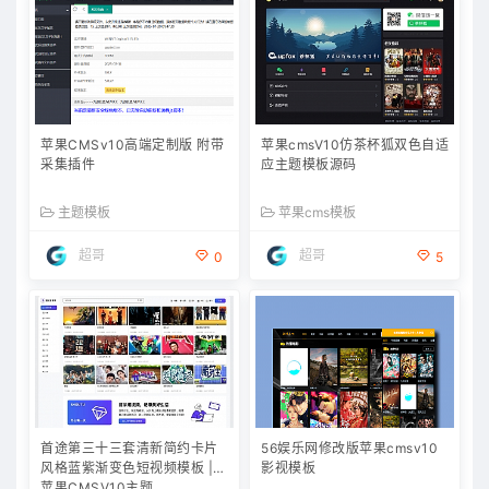
苹果CMSv10高端定制版 附带
苹果cmsV10仿茶杯狐双色自适
采集插件
应主题模板源码
主题模板
苹果cms模板
超哥
超哥
0
5
首途第三十三套清新简约卡片
56娱乐网修改版苹果cmsv10
风格蓝紫渐变色短视频模板 |
影视模板
苹果CMSV10主题