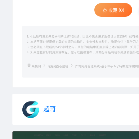
收藏 (0)
1. 本站所有资源来源于用户上传和网络，因此不包含技术服务请大家谅解！如有侵权请邮
2. 本站不保证所提供下载的资源的准确性、安全性和完整性，资源仅供下载学习
3. 您必须在下载后的24个小时之内，从您的电脑中彻底删除上述内容资源！如
4. 如果您也有好的资源或教程，您可以投稿发布，成功分享后有站币奖励和额外
果核网
域名/空间/建站
炸鸡网络验证系统-基于Php MySql数据库
超哥