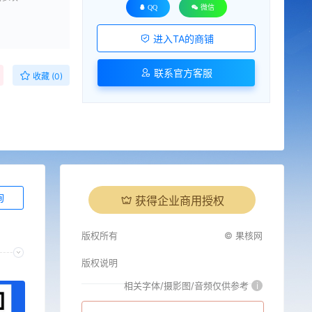
QQ
微信
进入TA的商铺
联系官方客服
收藏 (0)
询
获得企业商用授权
版权所有
© 果核网
版权说明
相关字体/摄影图/音频仅供参考
i