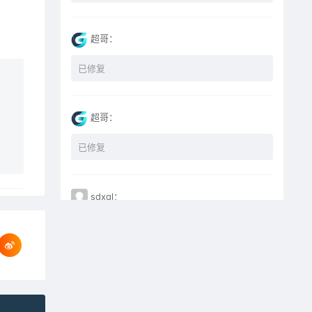
超哥：
已修复
超哥：
已修复
sdxql：
已经买了一个月会员，为何点下载没有反应？
miyunfei0425：
点击下载 下载不了