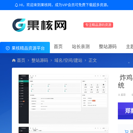
HI，欢迎来到果核网，成为VIP会员可免费下载超多资源。
专注精品源码资源
首页
站长亲测
整站源码
主
果核精品资源平台
首页
整站源码
域名/空间/建站
正文
炸鸡
统
超哥
郑