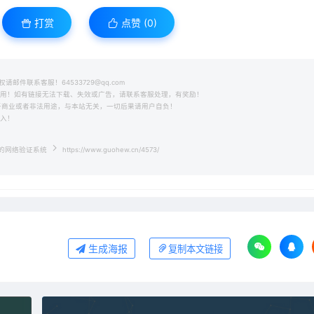
打赏
点赞 (
0
)
件联系客服！64533729@qq.com
之用！如有链接无法下载、失效或广告，请联系客服处理，有奖励！
用于商业或者非法用途，与本站无关，一切后果请用户自负！
收入！
架构的网络验证系统
https://www.guohew.cn/4573/
生成海报
复制本文链接