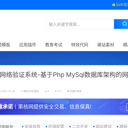
SVIP优
题模板
应用插件
教育考试
特效代码
建站素材
精
网络验证系统-基于Php MySql数据库架构的
2022-10-26
域名/空间/建站
0
771
百度已收录
重承诺
丨果核网提供安全交易、信息保真!
安装指导
环境配置
二次开发
网站建设
模板
增值服务：